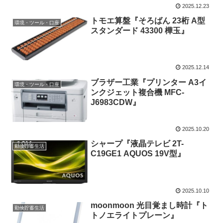
2025.12.23
トモエ算盤『そろばん 23桁 A型
環境・ツール・口座
スタンダード 43300 樺玉』
2025.12.14
ブラザー工業『プリンター A3イ
環境・ツール・口座
ンクジェット複合機 MFC-
J6983CDW』
2025.10.20
シャープ『液晶テレビ 2T-
勤倹貯蓄生活
C19GE1 AQUOS 19V型』
2025.10.10
moonmoon 光目覚まし時計『ト
勤倹貯蓄生活
トノエライトプレーン』