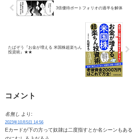
3倍優待ポートフォリオの過半を解体
たぱぞう『お金が増える 米国株超楽ちん
投資術』★★
コメント
名無し
より:
2023年10月5日 14:56
Eカードが下の方って奴隷は二度指すとか名シーンもある
のにむしろ上だろう