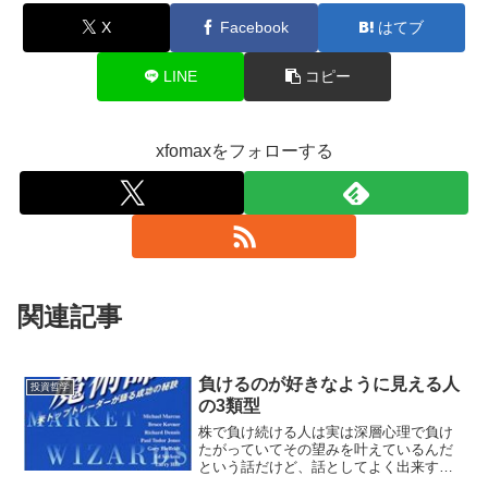
X
Facebook
はてブ
LINE
コピー
xfomaxをフォローする
関連記事
負けるのが好きなように見える人
投資哲学
の3類型
株で負け続ける人は実は深層心理で負け
たがっていてその望みを叶えているんだ
という話だけど、話としてよく出来すぎ
てて本当かなと思う事もある。— ひとり