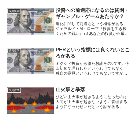
配当金生活-さいもん (@hitori_haitou)
July 14, 2020 これはかな...
投資への前適応になるのは貧困・
投資哲学
ギャンブル・ゲームあたりか？
進化に関して前適応という概念がある。
ジェラルド・M・ローブ『投資を生き抜
くための戦い』78 あなたの投資から最大
限の果実を得るために 種銭がなく、当
然投資でまともに儲けたこともない一番
最初に、勤倹貯蓄や勉強をするモチベー
PERという指標には良くないとこ
投資哲学
ションをどこから持っ...
ろがある
ミクシィ投資から得た教訓その6です。今
回初めて理解したというわけでもなく、
独自の意見というわけでもないですが、
高PER投資の話なのでここに入れま
す。 PERはおそらく最も有名な指標で
す。株価を一株あたりの年間利益で割っ
山火事と暴落
投資哲学
たものです。一般にPE...
ひどい山火事が起きるようになったのは
人間が山火事が起きないように管理する
ようになったせいだという話がある。
山では光合成により常に有機物≒可燃物
が生成されている。火種も雷など常に存
在している。燃焼以外で消費される有機
物の総量が不変だとすれば...