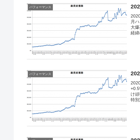
20
パフォーマンス
20
月ハ
大爆
経緯
20
パフォーマンス
20
+0
け頑
特別