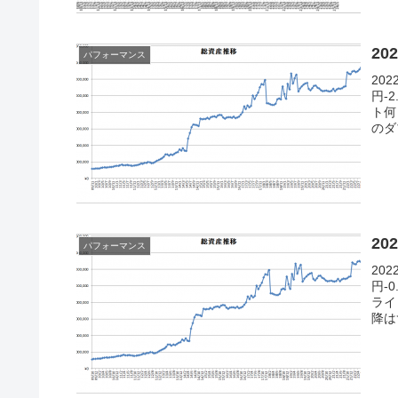
20
パフォーマンス
20
円-
ト何
のダ
20
パフォーマンス
20
円-
ライ
降は