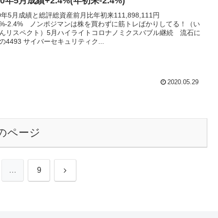
20年5月成績+2.4%(年初来-2.4%)
20年5月成績と総評総資産前月比年初来111,898,111円
.4%-2.4% ノンポジマンは株を買わずに筋トレばかりしてる！（い
んリスペクト）5月ハイライトコロナノミクスバブル継続 流石に
の4493 サイバーセキュリティク...
2020.05.29
のページ
次
…
9
へ