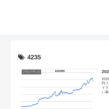
4235
20
パフォーマンス
20
円-
イラ
い基