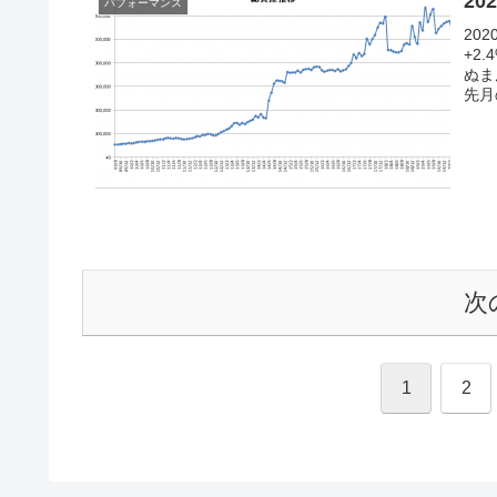
20
パフォーマンス
20
+2
ぬま
先月
次
1
2