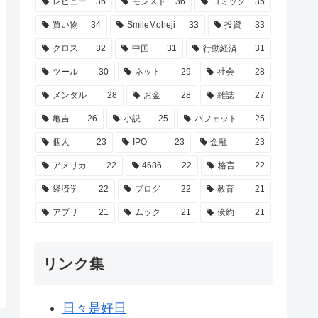
レビュー
36
モンスト
36
コミック
35
買い物
34
SmileMoheji
33
投資
33
クロス
32
中国
31
行動経済
31
ツール
30
ネット
29
社会
28
メンタル
28
お金
28
雑誌
27
亀吉
26
小説
25
バフェット
25
個人
23
IPO
23
金融
23
アメリカ
22
4686
22
格言
22
経済学
22
ブログ
22
教育
21
アプリ
21
ムック
21
倹約
21
リンク集
日々是好日