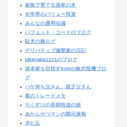
家族で育てる資産の木
化学男のバリュー投資
みんなの運用会議
バフェット・コードのブログ
駄犬の株ログ
デリバティブ偏愛家の日記
takenaka1221のブログ
資本家を目指すKyleの株式投機ブロ
グ
ハゲ持ち父さん、貧乏父さん
栗のトレードメモ
ろくすけの長期投資の旅
あかんやつマンの開示速報
夕ピ丘