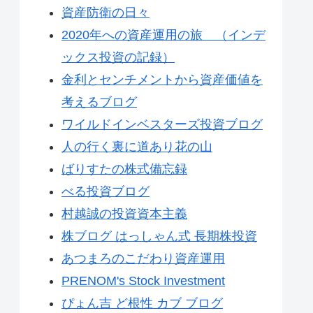
資産防衛の日々
2020年への資産運用の旅 （インデ
ックス投資の記録）
金利とセンチメントから資産価値を
考えるブログ
ワイルドインベスターズ投資ブログ
人の行く裏に道あり花の山
ばりすたの株式備忘録
べる投資ブログ
村越誠の投資資本主義
株ブログ はっしゃん式 長期株投資
あつまろのこだわり資産運用
PRENOM's Stock Investment
ぴょん吉 ど根性 カブ ブログ