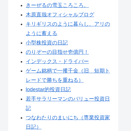
きーぜるの雪玉ころころ。
木原直哉オフィシャルブログ
キリギリスのように暮らし、アリの
ように蓄える
小型株投資の日記
のりぞーの目指せ壱億円！
インデックス・ドライバー
ゲーム銘柄で一攫千金（旧 短期ト
レードで勝ちを重ねる）
lodestar的投資日記
若手サラリーマンのバリュー投資日
記
つなわたりのまいにち（専業投資家
日記）