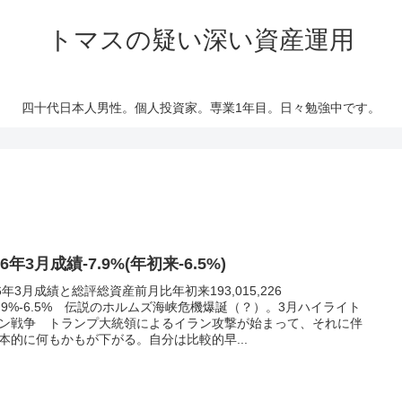
トマスの疑い深い資産運用
四十代日本人男性。個人投資家。専業1年目。日々勉強中です。
26年3月成績-7.9%(年初来-6.5%)
26年3月成績と総評総資産前月比年初来193,015,226
7.9%-6.5% 伝説のホルムズ海峡危機爆誕（？）。3月ハイライト
ン戦争 トランプ大統領によるイラン攻撃が始まって、それに伴
本的に何もかもが下がる。自分は比較的早...