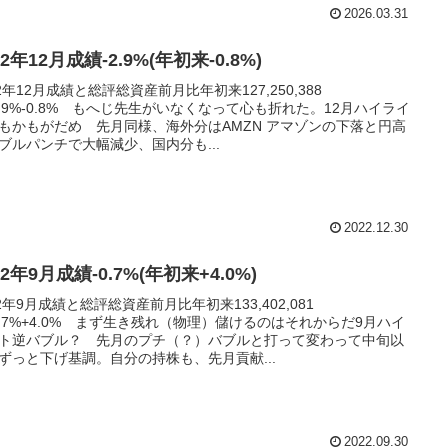
2026.03.31
22年12月成績-2.9%(年初来-0.8%)
22年12月成績と総評総資産前月比年初来127,250,388
2.9%-0.8% もへじ先生がいなくなって心も折れた。12月ハイライ
もかもがだめ 先月同様、海外分はAMZN アマゾンの下落と円高
ブルパンチで大幅減少、国内分も...
2022.12.30
22年9月成績-0.7%(年初来+4.0%)
22年9月成績と総評総資産前月比年初来133,402,081
0.7%+4.0% まず生き残れ（物理）儲けるのはそれからだ9月ハイ
ト逆バブル？ 先月のプチ（？）バブルと打って変わって中旬以
ずっと下げ基調。自分の持株も、先月貢献...
2022.09.30