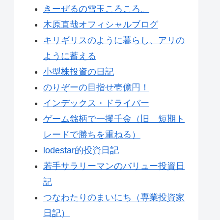
きーぜるの雪玉ころころ。
木原直哉オフィシャルブログ
キリギリスのように暮らし、アリの
ように蓄える
小型株投資の日記
のりぞーの目指せ壱億円！
インデックス・ドライバー
ゲーム銘柄で一攫千金（旧 短期ト
レードで勝ちを重ねる）
lodestar的投資日記
若手サラリーマンのバリュー投資日
記
つなわたりのまいにち（専業投資家
日記）