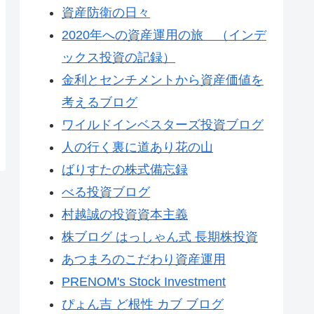
資産防衛の日々
2020年への資産運用の旅 （インデ
ックス投資の記録）
金利とセンチメントから資産価値を
考えるブログ
ワイルドインベスターズ投資ブログ
人の行く裏に道あり花の山
ばりすたの株式備忘録
べる投資ブログ
村越誠の投資資本主義
株ブログ はっしゃん式 長期株投資
あつまろのこだわり資産運用
PRENOM's Stock Investment
ぴょん吉 ど根性 カブ ブログ