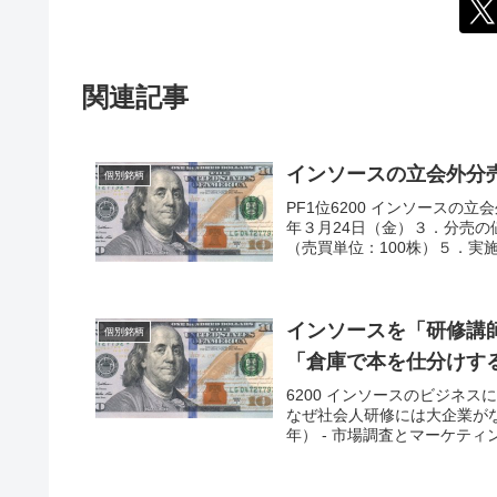
関連記事
インソースの立会外分
個別銘柄
PF1位6200 インソースの立
年３月24日（金）３．分売の値
（売買単位：100株）５．実施取
インソースを「研修講
個別銘柄
「倉庫で本を仕分けす
6200 インソースのビジネ
なぜ社会人研修には大企業がな
年） - 市場調査とマーケティ