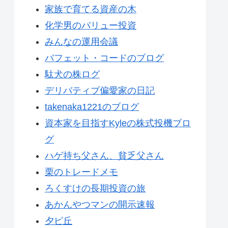
家族で育てる資産の木
化学男のバリュー投資
みんなの運用会議
バフェット・コードのブログ
駄犬の株ログ
デリバティブ偏愛家の日記
takenaka1221のブログ
資本家を目指すKyleの株式投機ブロ
グ
ハゲ持ち父さん、貧乏父さん
栗のトレードメモ
ろくすけの長期投資の旅
あかんやつマンの開示速報
夕ピ丘