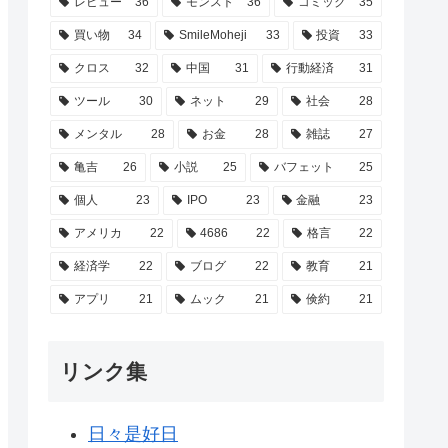
レビュー
36
モンスト
36
コミック
35
買い物
34
SmileMoheji
33
投資
33
クロス
32
中国
31
行動経済
31
ツール
30
ネット
29
社会
28
メンタル
28
お金
28
雑誌
27
亀吉
26
小説
25
バフェット
25
個人
23
IPO
23
金融
23
アメリカ
22
4686
22
格言
22
経済学
22
ブログ
22
教育
21
アプリ
21
ムック
21
倹約
21
リンク集
日々是好日