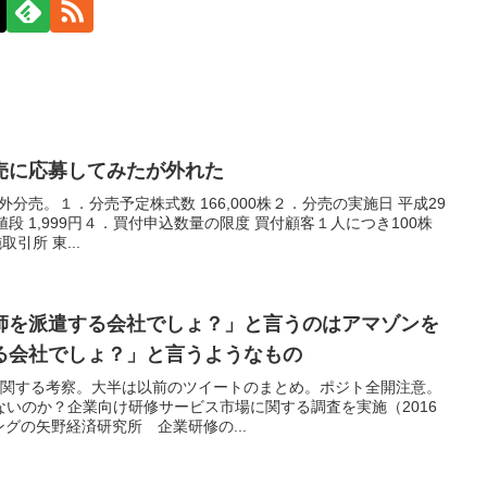
売に応募してみたが外れた
会外分売。１．分売予定株式数 166,000株２．分売の実施日 平成29
段 1,999円４．買付申込数量の限度 買付顧客１人につき100株
引所 東...
師を派遣する会社でしょ？」と言うのはアマゾンを
る会社でしょ？」と言うようなもの
スに関する考察。大半は以前のツイートのまとめ。ポジト全開注意。
いのか？企業向け研修サービス市場に関する調査を実施（2016
ングの矢野経済研究所 企業研修の...