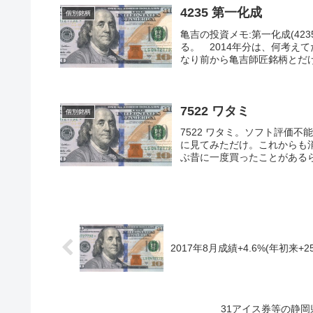
4235 第一化成
個別銘柄
亀吉の投資メモ:第一化成(4
る。 2014年分は、何考え
なり前から亀吉師匠銘柄とだけは
7522 ワタミ
個別銘柄
7522 ワタミ。ソフト評価
に見てみただけ。これからも
ぶ昔に一度買ったことがあるら
2017年8月成績+4.6%(年初来+25
31アイス券等の静