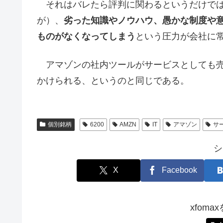
それはバレたら評判に関わるというだけでは
が）、
劣った知識やノウハウ、愚かな制度や
ものがなくなってしまう
という圧力が会社に
アマゾンの社内ツールがサービスとしても売
かけられる、というのと同じである。
個別銘柄
6200
AMZN
IT
アマゾン
サ
シ
X
Facebook
xfom