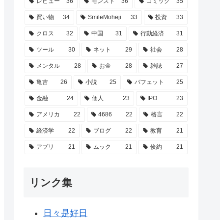
レビュー
36
モンスト
36
コミック
35
買い物
34
SmileMoheji
33
投資
33
クロス
32
中国
31
行動経済
31
ツール
30
ネット
29
社会
28
メンタル
28
お金
28
雑誌
27
亀吉
26
小説
25
バフェット
25
金融
24
個人
23
IPO
23
アメリカ
22
4686
22
格言
22
経済学
22
ブログ
22
教育
21
アプリ
21
ムック
21
倹約
21
リンク集
日々是好日