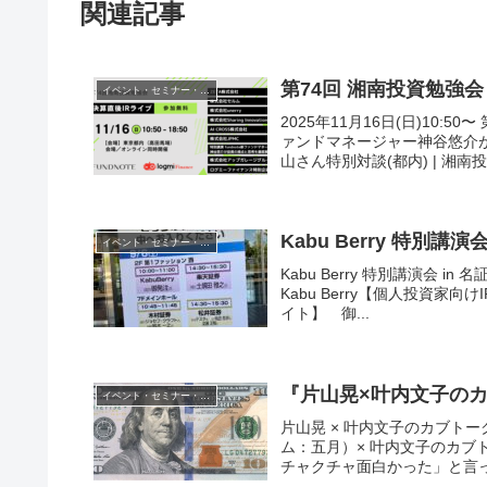
関連記事
第74回 湘南投資勉強会
イベント・セミナー・オフ会
2025年11月16日(日)10:5
ァンドマネージャー神谷悠介
山さん特別対談(都内) | 湘南投資
Kabu Berry 特別講演
イベント・セミナー・オフ会
Kabu Berry 特別講演会 i
Kabu Berry【個人投資家向
イト】 御...
『片山晃×叶内文子の
イベント・セミナー・オフ会
片山晃 × 叶内文子のカブトー
ム：五月）× 叶内文子のカブトーク
チャクチャ面白かった」と言って