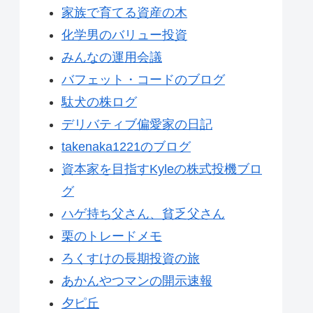
家族で育てる資産の木
化学男のバリュー投資
みんなの運用会議
バフェット・コードのブログ
駄犬の株ログ
デリバティブ偏愛家の日記
takenaka1221のブログ
資本家を目指すKyleの株式投機ブロ
グ
ハゲ持ち父さん、貧乏父さん
栗のトレードメモ
ろくすけの長期投資の旅
あかんやつマンの開示速報
夕ピ丘