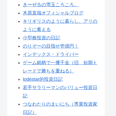
きーぜるの雪玉ころころ。
木原直哉オフィシャルブログ
キリギリスのように暮らし、アリの
ように蓄える
小型株投資の日記
のりぞーの目指せ壱億円！
インデックス・ドライバー
ゲーム銘柄で一攫千金（旧 短期ト
レードで勝ちを重ねる）
lodestar的投資日記
若手サラリーマンのバリュー投資日
記
つなわたりのまいにち（専業投資家
日記）