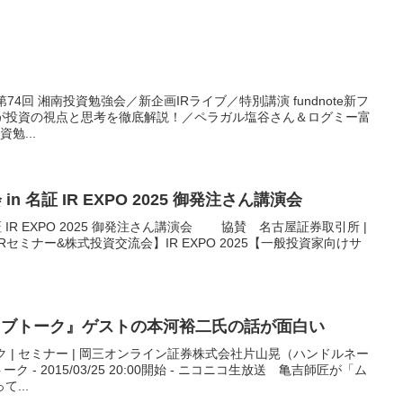
0〜 第74回 湘南投資勉強会／新企画IRライブ／特別講演 fundnote新フ
が投資の視点と思考を徹底解説！／ペラガル塩谷さん＆ログミー富
勉...
会 in 名証 IR EXPO 2025 御発注さん講演会
n 名証 IR EXPO 2025 御発注さん講演会 協賛 名古屋証券取引所 |
けIRセミナー&株式投資交流会】IR EXPO 2025【一般投資家向けサ
カブトーク』ゲストの本河裕二氏の話が面白い
ク | セミナー | 岡三オンライン証券株式会社片山晃（ハンドルネー
 - 2015/03/25 20:00開始 - ニコニコ生放送 亀吉師匠が「ム
...