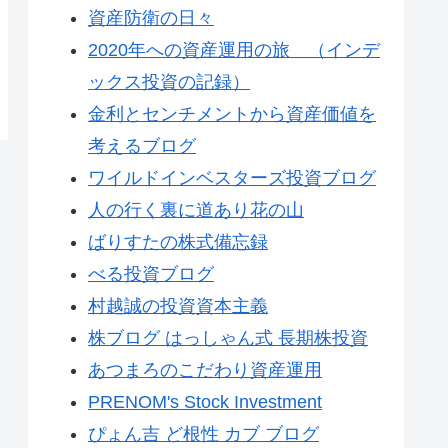
資産防衛の日々
2020年への資産運用の旅 （インデ
ックス投資の記録）
金利とセンチメントから資産価値を
考えるブログ
ワイルドインベスターズ投資ブログ
人の行く裏に道あり花の山
ばりすたの株式備忘録
べる投資ブログ
村越誠の投資資本主義
株ブログ はっしゃん式 長期株投資
あつまろのこだわり資産運用
PRENOM's Stock Investment
ぴょん吉 ど根性 カブ ブログ