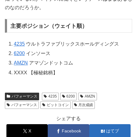
のなのだろうか。
主要ポジション（ウェイト順）
4235
ウルトラファブリックスホールディングス
6200
インソース
AMZN
アマゾンドットコム
XXXX 【極秘銘柄】
パフォーマンス
4235
6200
AMZN
パフォーマンス
ビットコイン
月次成績
シェアする
X
Facebook
はてブ