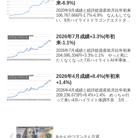
来-6.9%)
2020年9月成績と総評総資産前月比年初来
106,767,666円-1.7%-6.9% なんもしてな
い。9月ハイライトドラゴンクエストタク
ト 運営的には、アイテム保有制限の拡
張とか、イベントストーリーの更新を分
割するとか、公式Twitter...
2026年7月成績+3.3%(年初
パフォーマンス
来-1.1%)
2026年7月成績と総評総資産前月比年初来
204,095,334円+3.3%-1.1% やっと死に
たくなくなった7月ハイライトAI半導体逆
回転相場 285A キオクシアホールディン
グス他、いわゆるAI半導体銘柄と韓国が
4〜6月と逆回転した感...
2026年4月成績+8.4%(年初来
パフォーマンス
+1.4%)
2026年4月成績と総評総資産前月比年初来
209,236,673円+8.4%+1.4% めっちゃ行
って来い4月ハイライト体調不良 3月末
がまさにイラン戦争ショックの底で、4月
から巻き戻して一気に日経6万超えまで行
く。ちょうど4月頭にヒノキ花...
あかんやつマンさん引退