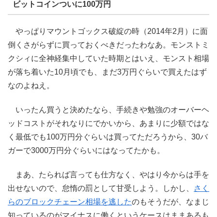
ビットコインついに100万円
やっぱりマウントゴックス破綻の時（2014年2月）に面
倒くさがらずに買っておくべきだったわなあ。モンストミ
クシィに全神経集中していた時期とはいえ、モンスト相場
が落ち着いた10月頃でも、まだ3万円ぐらいで買えたはず
なのよねえ。
いったん買うと決めたなら、手続きや勉強のオーバーヘ
ッドコストがそれなりにでかいから、あまりに少額ではな
く最低でも100万円分ぐらいは買ってただろうから、30バ
ガーで3000万円分ぐらいにはなってたかも。
まあ、たられば言っても仕方なく、やはり今からは手を
出せないので、怠惰の罰として甘受しよう。しかし、
さく
らのブロックチェーン相場を逃した
のもそうだが、なまじ
知っているのがマイナスに働くというケースはままあるも