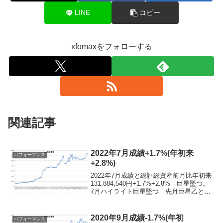
LINE
コピー
xfomaxをフォローする
関連記事
2022年7月成績+1.7%(年初来
パフォーマンス
+2.8%)
2022年7月成績と総評総資産前月比年初来
131,884,540円+1.7%+2.8% 巨星墜つ。
7月ハイライト巨星墜つ 先月巨星乙とか
言ってふざけてたら、安倍晋三元首相暗
殺事件で本当に巨星が墜ちてしまった。
アベノミクスの実行者にして名前の...
2020年9月成績-1.7%(年初
パフォーマンス