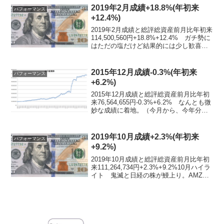
た少し頑張ろうかと。米株上昇 先...
2019年2月成績+18.8%(年初来
パフォーマンス
+12.4%)
2019年2月成績と総評総資産前月比年初来
114,500,560円+18.8%+12.4% ガチ勢に
はただの塩だけど結果的には少し歓喜寄
りのバレンタイン。2月ハイライト4235
ウルトラファブリックスホールディング
ス2018年12月期 決算...
2015年12月成績-0.3%(年初来
パフォーマンス
+6.2%)
2015年12月成績と総評総資産前月比年初
来76,564,655円-0.3%+6.2% なんとも微
妙な成績に着地。（今月から、今年分の
データに前述の家の値下がり予想を反映
しているので、先月の数字と比較すると
少しずれている。注意。）12月ハイ...
2019年10月成績+2.3%(年初来
パフォーマンス
+9.2%)
2019年10月成績と総評総資産前月比年初
来111,264,734円+2.3%+9.2%10月ハイラ
イト 鬼滅と日経の株が鰻上り。AMZN
アマゾン国防総省クラウド失注 やっと
結論が出たJEDIの件。勢い的になんとな
くそうなりそうな気がして...