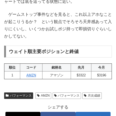
ャートでは底を這ってる状態に近い。
ゲームストップ事件などを見ると、これ以上アホなこと
が起こりうるか？ という観点でそろそろ天井感あって入
りにくいし、いくつかお試しポジ持って即損切りぐらいし
かしてない。
ウェイト順主要ポジションと終値
順位
コード
銘柄名
先月
今月
1
AMZN
アマゾン
$3322
$3196
パフォーマンス
AMZN
パフォーマンス
月次成績
シェアする