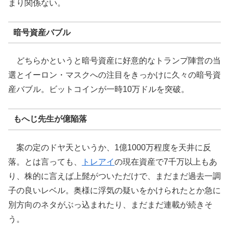
まり関係ない。
暗号資産バブル
どちらかというと暗号資産に好意的なトランプ陣営の当
選とイーロン・マスクへの注目をきっかけに久々の暗号資
産バブル。ビットコインが一時10万ドルを突破。
もへじ先生が億陥落
案の定のドヤ天というか、1億1000万程度を天井に反
落。とは言っても、
トレアイ
の現在資産で7千万以上もあ
り、株的に言えば上髭がついただけで、まだまだ過去一調
子の良いレベル。奥様に浮気の疑いをかけられたとか急に
別方向のネタがぶっ込まれたり、まだまだ連載が続きそ
う。