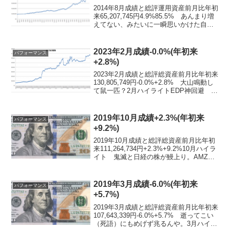
2014年8月成績と総評運用資産前月比年初
来65,207,745円4.9%85.5% あんまり増
えてない、みたいに一瞬思いかけた自分
が怖い。罠だ！これは罠だ！8月ハイライ
トミクシィ1Q決算 2121 ミクシィ。決
算前の暴落でダメージを抑え、...
2023年2月成績-0.0%(年初来
パフォーマンス
+2.8%)
2023年2月成績と総評総資産前月比年初来
130,805,749円-0.0%+2.8% 大山鳴動し
て鼠一匹？2月ハイライトEDP神回避
7794 イーディーピー。先月末手放してい
た状態からすぐに買い直して、最初に買
った時から決算は跨がない方...
2019年10月成績+2.3%(年初来
パフォーマンス
+9.2%)
2019年10月成績と総評総資産前月比年初
来111,264,734円+2.3%+9.2%10月ハイラ
イト 鬼滅と日経の株が鰻上り。AMZN
アマゾン国防総省クラウド失注 やっと
結論が出たJEDIの件。勢い的になんとな
くそうなりそうな気がして...
2019年3月成績-6.0%(年初来
パフォーマンス
+5.7%)
2019年3月成績と総評総資産前月比年初来
107,643,339円-6.0%+5.7% 逝ってこい
（死語）にもめげず兆るんや。3月ハイラ