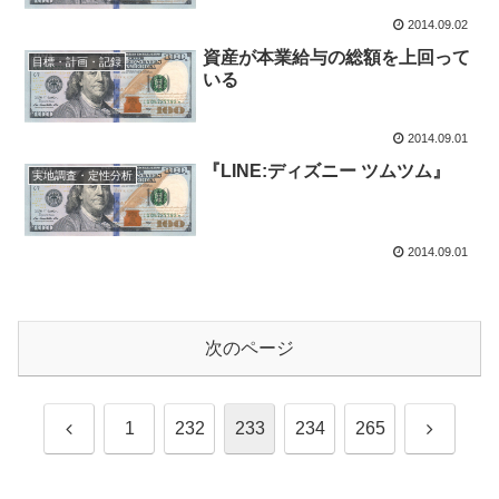
2014.09.02
資産が本業給与の総額を上回って
目標・計画・記録
いる
2014.09.01
『LINE:ディズニー ツムツム』
実地調査・定性分析
2014.09.01
次のページ
前
次
1
232
233
234
265
へ
へ