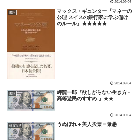
2014.09.06
マックス・ギュンター『マネーの
書評
公理 スイスの銀行家に学ぶ儲け
のルール』★★★★★
2014.09.04
岬龍一郎『欲しがらない生き方 -
書評
高等遊民のすすめ-』★★
2014.09.04
うぬぼれ＋美人投票＝衆愚
投資哲学