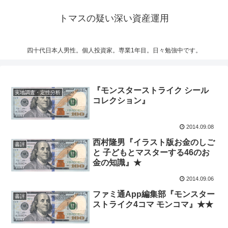
トマスの疑い深い資産運用
四十代日本人男性。個人投資家。専業1年目。日々勉強中です。
『モンスターストライク シール
実地調査・定性分析
コレクション』
2014.09.08
西村隆男『イラスト版お金のしご
書評
と 子どもとマスターする46のお
金の知識』★
2014.09.06
ファミ通App編集部『モンスター
書評
ストライク4コマ モンコマ』★★