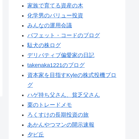
家族で育てる資産の木
化学男のバリュー投資
みんなの運用会議
バフェット・コードのブログ
駄犬の株ログ
デリバティブ偏愛家の日記
takenaka1221のブログ
資本家を目指すKyleの株式投機ブロ
グ
ハゲ持ち父さん、貧乏父さん
栗のトレードメモ
ろくすけの長期投資の旅
あかんやつマンの開示速報
夕ピ丘