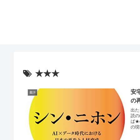
★★★
安
書評
の
出た
読の
ば★
の現