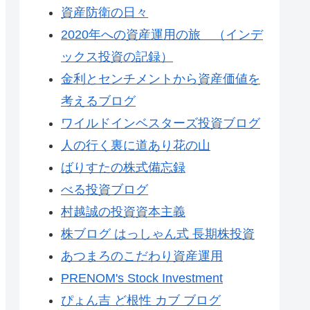
資産防衛の日々
2020年への資産運用の旅 （インデ
ックス投資の記録）
金利とセンチメントから資産価値を
考えるブログ
ワイルドインベスターズ投資ブログ
人の行く裏に道あり花の山
ばりすたの株式備忘録
べる投資ブログ
村越誠の投資資本主義
株ブログ はっしゃん式 長期株投資
あつまろのこだわり資産運用
PRENOM's Stock Investment
ぴょん吉 ど根性 カブ ブログ