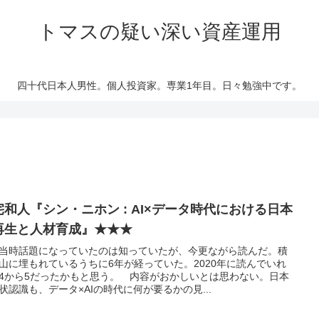
トマスの疑い深い資産運用
四十代日本人男性。個人投資家。専業1年目。日々勉強中です。
宅和人『シン・ニホン : AI×データ時代における日本
再生と人材育成』★★★
当時話題になっていたのは知っていたが、今更ながら読んだ。積
山に埋もれているうちに6年が経っていた。2020年に読んでいれ
4から5だったかもと思う。 内容がおかしいとは思わない。日本
状認識も、データ×AIの時代に何が要るかの見...