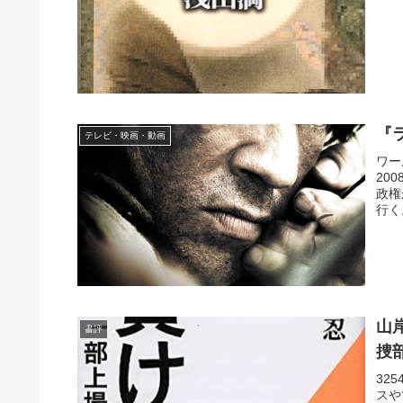
『
テレビ・映画・動画
ワー
20
政権
行く
山
書評
捜
32
スや