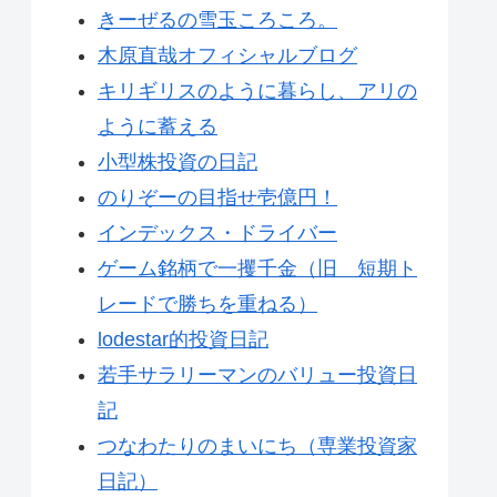
きーぜるの雪玉ころころ。
木原直哉オフィシャルブログ
キリギリスのように暮らし、アリの
ように蓄える
小型株投資の日記
のりぞーの目指せ壱億円！
インデックス・ドライバー
ゲーム銘柄で一攫千金（旧 短期ト
レードで勝ちを重ねる）
lodestar的投資日記
若手サラリーマンのバリュー投資日
記
つなわたりのまいにち（専業投資家
日記）