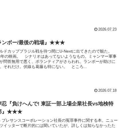
2026.07.23
ランボー/最後の戦場』★★★
ルドカップブラジル戦を待つ間にU-Nextに出てきたので観た。
08年の映画。 シナリオはあってないようなもの。ミャンマー軍事
が問答無用で悪く、ボランティアがさらわれ、ランボーが助けに
。それだけ。伏線も葛藤も特にない。 ところ...
2026.07.18
岸忍『負けへんで! 東証一部上場企業社長vs地検特
部』★★★
54 プレサンスコーポレーション社長の冤罪事件に関する本。ニュー
ツイッターで断片的には聞いていたが、詳しくは知らなかったた