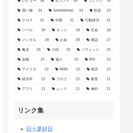
レビュー
36
モンスト
36
コミック
35
買い物
34
SmileMoheji
33
投資
33
クロス
32
中国
31
行動経済
31
ツール
30
ネット
29
社会
28
メンタル
28
お金
28
雑誌
27
亀吉
26
小説
25
バフェット
25
金融
24
個人
23
IPO
23
アメリカ
22
4686
22
格言
22
経済学
22
ブログ
22
教育
21
アプリ
21
ムック
21
倹約
21
リンク集
日々是好日