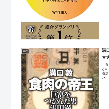
溝
書評
★
「食
との
漠然
い。