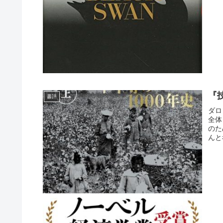
『
書評
ダロ
全体
のた
んと