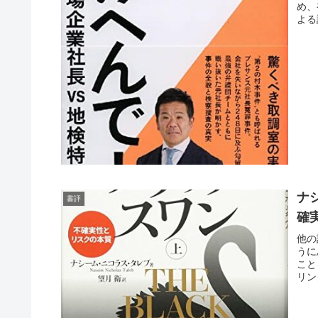
め、
よる
ナ
書評
確
他の
うに
こと
リン