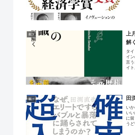
上
書評
解
タイ
イン
言う
イト
田
書評
いか
いい
に留
うど