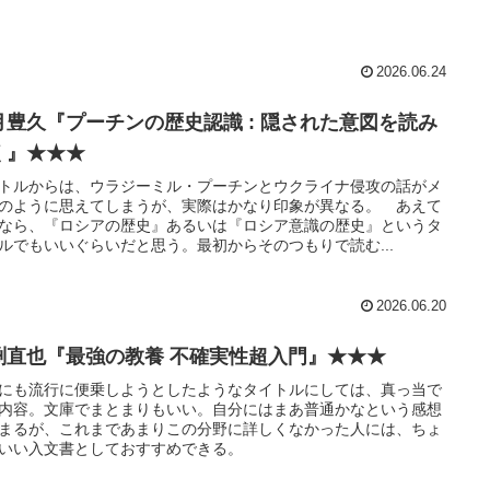
2026.06.24
月豊久『プーチンの歴史認識 : 隠された意図を読み
く』★★★
トルからは、ウラジーミル・プーチンとウクライナ侵攻の話がメ
のように思えてしまうが、実際はかなり印象が異なる。 あえて
なら、『ロシアの歴史』あるいは『ロシア意識の歴史』というタ
ルでもいいぐらいだと思う。最初からそのつもりで読む...
2026.06.20
渕直也『最強の教養 不確実性超入門』★★★
にも流行に便乗しようとしたようなタイトルにしては、真っ当で
内容。文庫でまとまりもいい。自分にはまあ普通かなという感想
まるが、これまであまりこの分野に詳しくなかった人には、ちょ
いい入文書としておすすめできる。