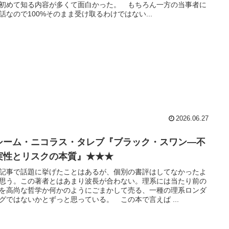
初めて知る内容が多くて面白かった。 もちろん一方の当事者に
話なので100%そのまま受け取るわけではない...
2026.06.27
シーム・ニコラス・タレブ『ブラック・スワン―不
実性とリスクの本質』★★★
記事で話題に挙げたことはあるが、個別の書評はしてなかったよ
思う。この著者とはあまり波長が合わない。理系には当たり前の
を高尚な哲学か何かのようにごまかして売る、一種の理系ロンダ
グではないかとずっと思っている。 この本で言えば ...