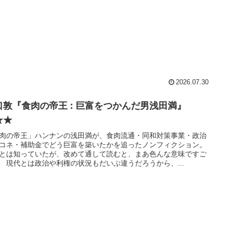
2026.07.30
口敦『食肉の帝王 : 巨富をつかんだ男浅田満』
★★
肉の帝王」ハンナンの浅田満が、食肉流通・同和対策事業・政治
コネ・補助金でどう巨富を築いたかを追ったノンフィクション。
とは知っていたが、改めて通して読むと、まあ色んな意味ですご
 現代とは政治や利権の状況もだいぶ違うだろうから、...