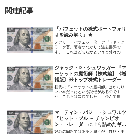
関連記事
『バフェットの株式ポートフォリ
書評
オを読み解く』★
メアリー・バフェット著、デビッド・ク
ラーク著。著者つながりで過去書評で
す。 これはどちらかというと外れの部
類。目新しい部分が何もなく、なんか
「コピペで作っているのか？」というよ
うな定型的な部分も多いです。
ジャック・D・シュワッガー 『マ
書評
ーケットの魔術師【株式編】《増
補版》米トップ株式トレーダーが
語る儲ける秘訣』★★
初代の『マーケットの魔術師』はかなり
いい本だったという記憶があるのです
が、こちらは普通でした。 読んで損し
たとは思いませんが、ただで他人の経験
を聞けるという以上のものは感じません
でした。 自分の基準が上がっているか
マーティン・バジー・シュワルツ
書評
らなのか。この本自体に原因...
『ピット・ブル － チャンピオ
ン・トレーダーに上り詰めたギャ
ンブラーが語る実録「カジノ・ウ
好みの問題ではあると思うが、性格・手