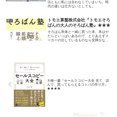
ォール街」』★★
法ともに私には合わなくていまいち。時
代の違いは仕方ないとしても。
トモエ算盤株式会社『トモエそろ
書評
ばんの大人のそろばん塾』★★★
そろばん本体と一緒に買った本。本はや
たらといっぱいあるので、とりあえずメ
ーカーの出しているものなら安牌かなと
思っただけ。 どうも大人向けというか
年寄り向けみたいな余計なコラムが多か
ったが、足し算・引き算・掛け算・割り
算まで、一応迷わずに独学...
大橋一慶『セールスコピー大全:見て、読
んで、買ってもらえるコトバの作り方』
★★★★