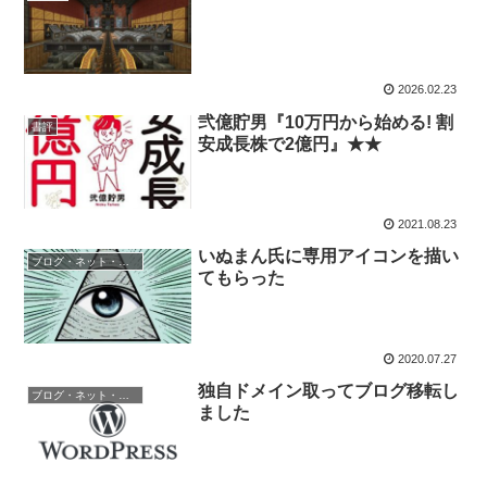
2026.02.23
弐億貯男『10万円から始める! 割
書評
安成長株で2億円』★★
2021.08.23
いぬまん氏に専用アイコンを描い
ブログ・ネット・ネタ
てもらった
2020.07.27
独自ドメイン取ってブログ移転し
ブログ・ネット・ネタ
ました