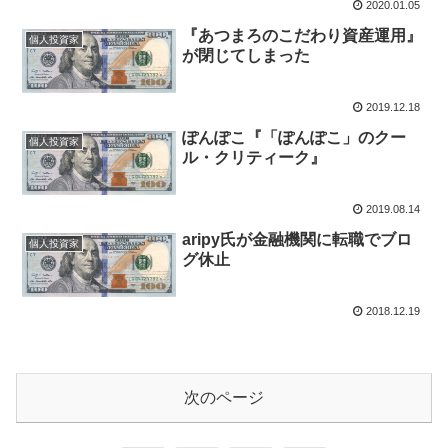
2020.01.05
『あつまろのこだわり資産運用』
個人投資家
が閉じてしまった
2019.12.18
ぽんぽこ『「ぽんぽこ」のクー
個人投資家
ル・クリティーク』
2019.08.14
aripy氏が金融機関に転職でブロ
個人投資家
グ休止
2018.12.19
次のページ