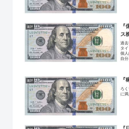
『
書評
ス
過去
タイ
個人
自分
『
書評
ろく
に満
『