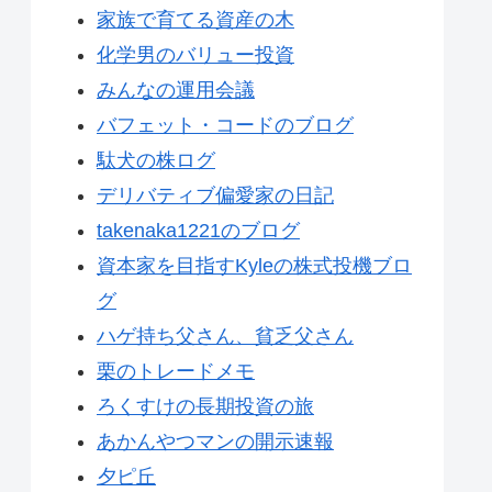
家族で育てる資産の木
化学男のバリュー投資
みんなの運用会議
バフェット・コードのブログ
駄犬の株ログ
デリバティブ偏愛家の日記
takenaka1221のブログ
資本家を目指すKyleの株式投機ブロ
グ
ハゲ持ち父さん、貧乏父さん
栗のトレードメモ
ろくすけの長期投資の旅
あかんやつマンの開示速報
夕ピ丘