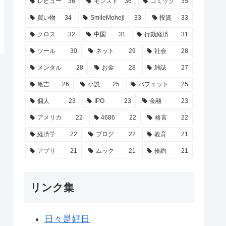
レビュー
36
モンスト
36
コミック
35
買い物
34
SmileMoheji
33
投資
33
クロス
32
中国
31
行動経済
31
ツール
30
ネット
29
社会
28
メンタル
28
お金
28
雑誌
27
亀吉
26
小説
25
バフェット
25
個人
23
IPO
23
金融
23
アメリカ
22
4686
22
格言
22
経済学
22
ブログ
22
教育
21
アプリ
21
ムック
21
倹約
21
リンク集
日々是好日