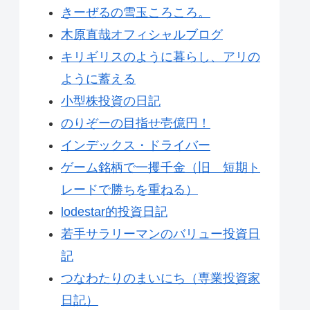
きーぜるの雪玉ころころ。
木原直哉オフィシャルブログ
キリギリスのように暮らし、アリの
ように蓄える
小型株投資の日記
のりぞーの目指せ壱億円！
インデックス・ドライバー
ゲーム銘柄で一攫千金（旧 短期ト
レードで勝ちを重ねる）
lodestar的投資日記
若手サラリーマンのバリュー投資日
記
つなわたりのまいにち（専業投資家
日記）