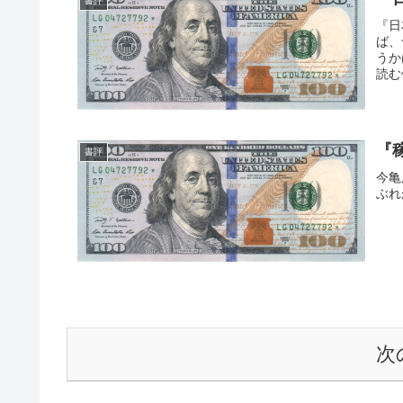
書評
『日
ば、
うか
読む
『
書評
今亀
ぶれ
次