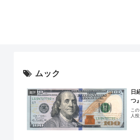
ムック
日
書評
つ
この
人投