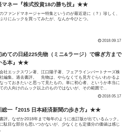
経マネー『株式投資18の勝ち技』★★
のファンドマネージャー特集というのが最近逆に（？）珍しく、
ぶりにムックを買ってみたが、なんか今ひとつ。
2018.09.17
初めての日経225先物（ミニ&ラージ）で稼ぎ方まで
かる本』★★
会社エックスワン著、江口陽子著、フェアラインパートナーズ株
社編集。過去書評。 先物は、やらなくても見方ぐらいわかるよ
なっておきたいと思って見たもの。単に初心者、というか本当に
ての人向けのムック以上のものではないが、その範囲で...
2018.05.17
川総一『2015 日本経済新聞の歩き方』★★
書評。なぜか2018年まで毎年のように改訂版が出ているムック。
に駄目な部分も思いつかないが、少なくとも定価分の価値は感じ
。