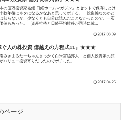
本の億万投資家名鑑 日経ホームマガジン』とセットで保存しとけ
十数年後にネタになるかなあと思ってポチる。 総集編なのかど
は知らないが、少なくとも自分は読んだことなかったので、一応
価値もあった。 資産推移と日経平均推移が同時に載...
2017.08.09
稼ぐ人の株投資 億越えの方程式11』★★★
庵みきまるたーちゃんさっかく白米宮脇邦人 と個人投資家の顔
がバリュー投資寄りだったのでポチった。
2017.04.25
のページ