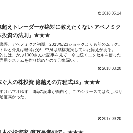
2018.05.14
億超えトレーダーが絶対に教えたくない アベノミク
株投資の法則』★★★
書評。アベノミクス初期、2013/5/23ショックよりも前のムック。
トルと外見は軽薄だが、中身は結構充実していた憶えがある。
的には、かぶ1000さんの記事を見て、今に続くエクセルを使った
専用システムを作り始めたので印象深い...
2018.03.20
稼ぐ人の株投資 億越えの方程式12』★★★
すけハマオゆず 3氏の記事が面白く、このシリーズでは久しぶり
足度高かった。
2017.09.20
日本の投資家 億万長者列伝』★★★