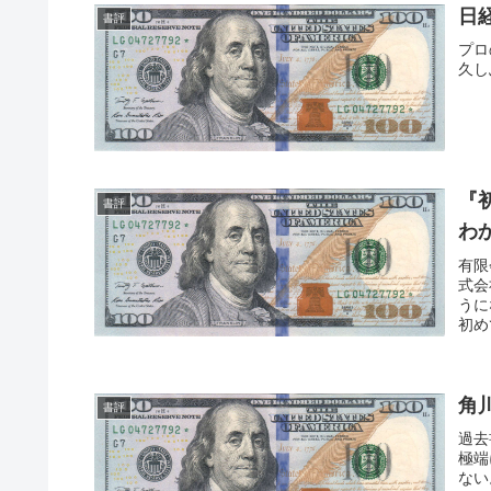
日
書評
プロ
久し
『
書評
わ
有限
式会
うに
初め
角
書評
過去
極端
ない