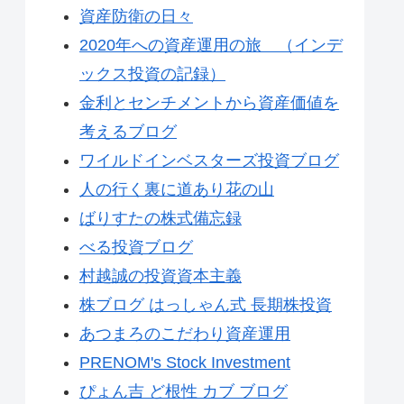
資産防衛の日々
2020年への資産運用の旅 （インデ
ックス投資の記録）
金利とセンチメントから資産価値を
考えるブログ
ワイルドインベスターズ投資ブログ
人の行く裏に道あり花の山
ばりすたの株式備忘録
べる投資ブログ
村越誠の投資資本主義
株ブログ はっしゃん式 長期株投資
あつまろのこだわり資産運用
PRENOM's Stock Investment
ぴょん吉 ど根性 カブ ブログ