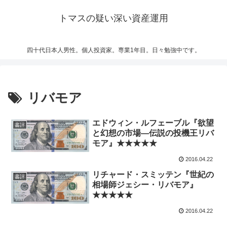
トマスの疑い深い資産運用
四十代日本人男性。個人投資家。専業1年目。日々勉強中です。
リバモア
エドウィン・ルフェーブル『欲望
書評
と幻想の市場―伝説の投機王リバ
モア』★★★★★
2016.04.22
リチャード・スミッテン『世紀の
書評
相場師ジェシー・リバモア』
★★★★★
2016.04.22