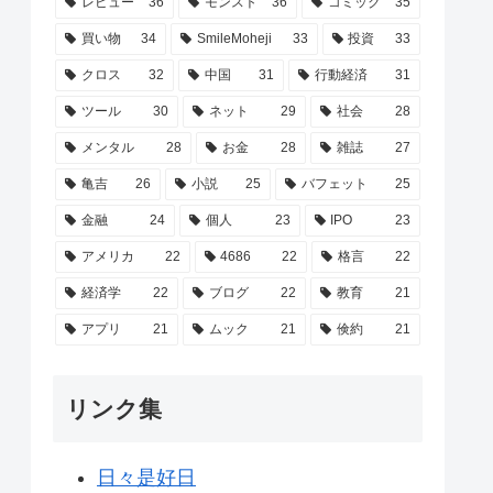
レビュー
36
モンスト
36
コミック
35
買い物
34
SmileMoheji
33
投資
33
クロス
32
中国
31
行動経済
31
ツール
30
ネット
29
社会
28
メンタル
28
お金
28
雑誌
27
亀吉
26
小説
25
バフェット
25
金融
24
個人
23
IPO
23
アメリカ
22
4686
22
格言
22
経済学
22
ブログ
22
教育
21
アプリ
21
ムック
21
倹約
21
リンク集
日々是好日