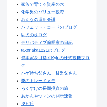
家族で育てる資産の木
化学男のバリュー投資
みんなの運用会議
バフェット・コードのブログ
駄犬の株ログ
デリバティブ偏愛家の日記
takenaka1221のブログ
資本家を目指すKyleの株式投機ブロ
グ
ハゲ持ち父さん、貧乏父さん
栗のトレードメモ
ろくすけの長期投資の旅
あかんやつマンの開示速報
夕ピ丘