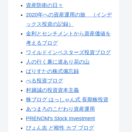
資産防衛の日々
2020年への資産運用の旅 （インデ
ックス投資の記録）
金利とセンチメントから資産価値を
考えるブログ
ワイルドインベスターズ投資ブログ
人の行く裏に道あり花の山
ばりすたの株式備忘録
べる投資ブログ
村越誠の投資資本主義
株ブログ はっしゃん式 長期株投資
あつまろのこだわり資産運用
PRENOM's Stock Investment
ぴょん吉 ど根性 カブ ブログ