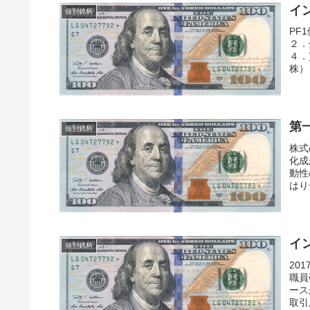
イ
個別銘柄
PF
２．
４．
株）
第
個別銘柄
株式
化成
動性
はり
イ
個別銘柄
20
職員
ース
取引