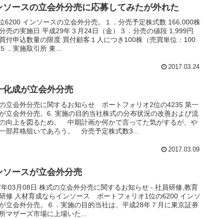
ンソースの立会外分売に応募してみたが外れた
1位6200 インソースの立会外分売。１．分売予定株式数 166,000株
分売の実施日 平成29年３月24日（金）３．分売の値段 1,999円
買付申込数量の限度 買付顧客１人につき100株（売買単位：100
５．実施取引所 東...
2017.03.24
一化成が立会外分売
の立会外分売に関するお知らせ ポートフォリオ2位の4235 第一
が立会外分売。6. 実施の目的当社株式の分布状況の改善および流
の向上を図るため。 中期計画か何かで言ってた気がするが、や
一部昇格狙いであろう。 分売予定株式数3...
2017.03.09
ンソースが立会外分売
17年03月08日 株式の立会外分売に関するお知らせ - 社員研修,教育
研修 人材育成ならインソース ポートフォリオ1位の6200 インソ
が立会外分売。６．実施の目的当社は、平成28年７月に東京証券
所マザーズ市場に上場いた...