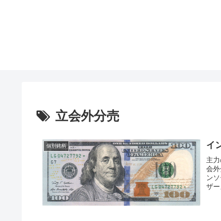
立会外分売
イ
個別銘柄
主力
会外
ンソ
ザー