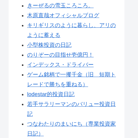
きーぜるの雪玉ころころ。
木原直哉オフィシャルブログ
キリギリスのように暮らし、アリの
ように蓄える
小型株投資の日記
のりぞーの目指せ壱億円！
インデックス・ドライバー
ゲーム銘柄で一攫千金（旧 短期ト
レードで勝ちを重ねる）
lodestar的投資日記
若手サラリーマンのバリュー投資日
記
つなわたりのまいにち（専業投資家
日記）