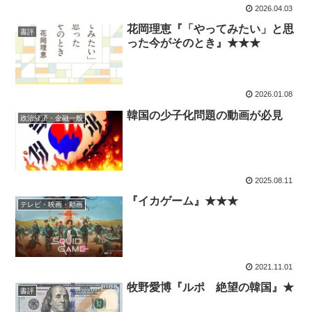
2026.04.03
花岡理恵『「やってみたい」と思
書評
った今がそのとき』★★★
2026.01.08
韓国の少子化問題の動画が必見
政治経済・金融一般
2025.08.11
『イカゲーム』★★★
テレビ・映画・動画
2021.11.01
牧野愛博『ルポ 絶望の韓国』★
書評