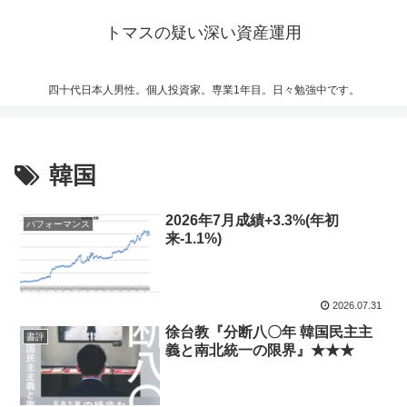
トマスの疑い深い資産運用
四十代日本人男性。個人投資家。専業1年目。日々勉強中です。
韓国
2026年7月成績+3.3%(年初
パフォーマンス
来-1.1%)
2026.07.31
徐台教『分断八〇年 韓国民主主
書評
義と南北統一の限界』★★★