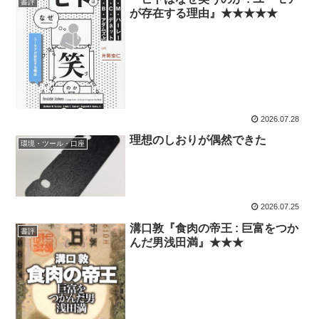
書評
が存在する理由』★★★★★
2026.07.28
理想のしおりが偶然できた
環境・ツール・口座
2026.07.25
溝口敦『食肉の帝王 : 巨富をつか
書評
んだ男浅田満』★★★