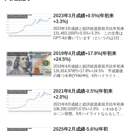
2023年3月成績+0.5%(年初来
パフォーマンス
+3.3%)
2023年3月成績と総評総資産前月比年初来
131,483,100円+0.5%+3.3% この文章は
GPT-4が書いています（というのは1日早
い嘘です）。3月ハイライト投資？ なに
それおいしいの？ 仕事もちょっと忙し
いし、他のことが面白すぎて...
2019年4月成績+17.8%(年初来
パフォーマンス
+24.5%)
2019年4月成績と総評総資産前月比年初来
126,814,979円+17.8%+24.5% 平成最後
の株つ令和(YH&HH)。4月ハイライト
4235 UfHD どったんばったん 「どった
んばったん」の数で『ようこそジャパリ
パークへ』とタメ張...
2021年8月成績-0.5%(年初来
パフォーマンス
+2.0%)
2021年8月成績と総評総資産前月比年初来
108,290,020円-0.5%+2.0% いわゆるフ
ル〇ン状態。8月ハイライトなんもしてな
い 楽天RSS2対応すらまだやってない。
SUBNAUTICA楽しいれす。AMZN決算い
まいちの反映 先月...
2025年2月成績-5.6%(年初
パフォーマンス