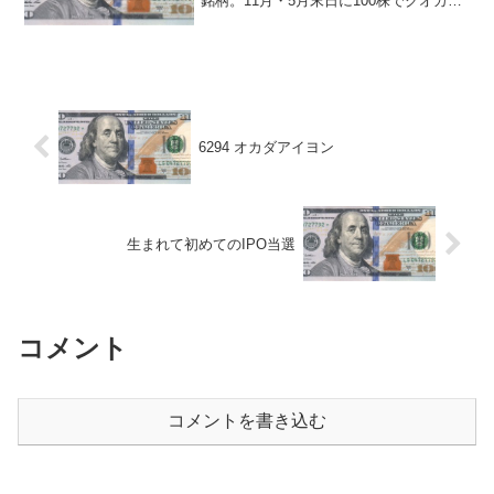
銘柄。11月・5月末日に100株でクオカー
ド1000円分。 シドニアの騎士のロボッ
トを作っている会社……ではもちろんな
いはずだが、じゃあ何かと説明できる...
6294 オカダアイヨン
生まれて初めてのIPO当選
コメント
コメントを書き込む