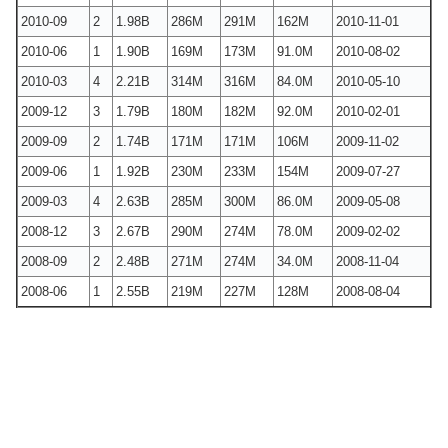
2010-09
2
1.98B
286M
291M
162M
2010-11-01
2010-06
1
1.90B
169M
173M
91.0M
2010-08-02
2010-03
4
2.21B
314M
316M
84.0M
2010-05-10
2009-12
3
1.79B
180M
182M
92.0M
2010-02-01
2009-09
2
1.74B
171M
171M
106M
2009-11-02
2009-06
1
1.92B
230M
233M
154M
2009-07-27
2009-03
4
2.63B
285M
300M
86.0M
2009-05-08
2008-12
3
2.67B
290M
274M
78.0M
2009-02-02
2008-09
2
2.48B
271M
274M
34.0M
2008-11-04
2008-06
1
2.55B
219M
227M
128M
2008-08-04