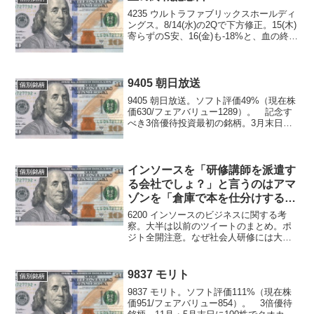
4235 ウルトラファブリックスホールディ
ングス。8/14(水)の2Qで下方修正。15(木)
寄らずのS安、16(金)も-18%と、血の終戦
記念日となった。 自分も別に超絶良決
算を期待していたわけではなかったが、
テスラの動向を見ていても、下方...
9405 朝日放送
個別銘柄
9405 朝日放送。ソフト評価49%（現在株
価630/フェアバリュー1289）。 記念す
べき3倍優待投資最初の銘柄。3月末日・9
月末日、単元株数:100株で番組特製オリ
ジナルQUOカード（500円分）1枚。 詳
しくは知らない。松井証券で手数...
インソースを「研修講師を派遣す
個別銘柄
る会社でしょ？」と言うのはアマ
ゾンを「倉庫で本を仕分けする会
社でしょ？」と言うようなもの
6200 インソースのビジネスに関する考
察。大半は以前のツイートのまとめ。ポ
ジト全開注意。なぜ社会人研修には大企
業がないのか？企業向け研修サービス市
場に関する調査を実施（2016年） - 市場
調査とマーケティングの矢野経済研究
9837 モリト
個別銘柄
所 企業研修の...
9837 モリト。ソフト評価111%（現在株
価951/フェアバリュー854）。 3倍優待