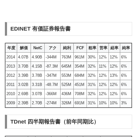
EDINET 有価証券報告書
年度
解価
NetC
アク
純利
FCF
粗率
営率
経率
純率
2014
4.07B
4.90B
-344M
763M
961M
30%
12%
12%
6%
2013
3.70B
4.15B
-87.3M
645M
354M
32%
11%
12%
6%
2012
3.39B
3.78B
-347M
553M
684M
32%
12%
13%
6%
2011
3.02B
3.31B
-48.7M
525M
451M
31%
12%
12%
6%
2010
2.69B
3.07B
-366M
436M
708M
32%
12%
12%
6%
2009
2.39B
2.70B
-274M
326M
691M
31%
10%
10%
3%
TDnet 四半期報告書（前年同期比）