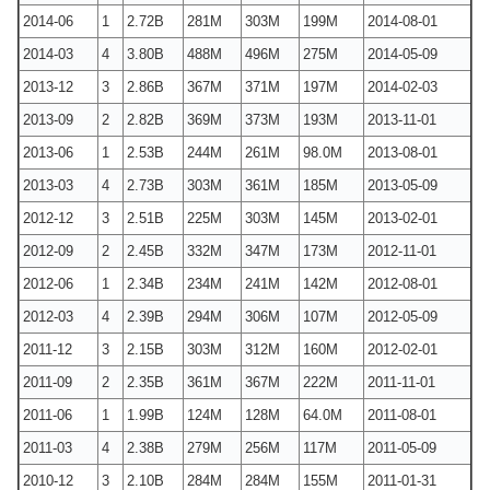
2014-06
1
2.72B
281M
303M
199M
2014-08-01
2014-03
4
3.80B
488M
496M
275M
2014-05-09
2013-12
3
2.86B
367M
371M
197M
2014-02-03
2013-09
2
2.82B
369M
373M
193M
2013-11-01
2013-06
1
2.53B
244M
261M
98.0M
2013-08-01
2013-03
4
2.73B
303M
361M
185M
2013-05-09
2012-12
3
2.51B
225M
303M
145M
2013-02-01
2012-09
2
2.45B
332M
347M
173M
2012-11-01
2012-06
1
2.34B
234M
241M
142M
2012-08-01
2012-03
4
2.39B
294M
306M
107M
2012-05-09
2011-12
3
2.15B
303M
312M
160M
2012-02-01
2011-09
2
2.35B
361M
367M
222M
2011-11-01
2011-06
1
1.99B
124M
128M
64.0M
2011-08-01
2011-03
4
2.38B
279M
256M
117M
2011-05-09
2010-12
3
2.10B
284M
284M
155M
2011-01-31