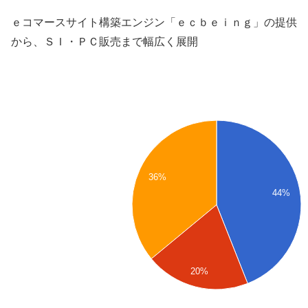
ｅコマースサイト構築エンジン「ｅｃｂｅｉｎｇ」の提供
から、ＳＩ・ＰＣ販売まで幅広く展開
36%
44%
20%