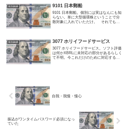
9101 日本郵船
個別銘柄
9101 日本郵船。個別には実はなんにも知
らない。単に大型循環株ということで分
散対象に入れていただけ。 それでも
+100万以上の生涯貢献度2位グループ銘
柄だったりする。売買ログからは、我な
がらかなりうまくやってるように見え
る。ある程度長いス...
3077 ホリイフードサービス
個別銘柄
3077 ホリイフードサービス。ソフト評価
は何かXBRLに未対応の部分があるらしく
て不明。今これだけのために対応するの
はちょっと無理。 3倍優待銘柄。3月末
日に100株でお米4kg。直近業績はよくな
いが、おそらくその分安い。GMOなどで
見る...
自我・我慢・慢心
振込がワンタイムパスワード必須になっ
ていた