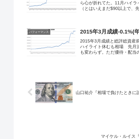
ら心が折れてた。11月ハイラ
（とはいえまだ$90以上で、先
2015年3月成績-0.1%(年
パフォーマンス
2015年3月成績と総評総資産前月
ハイライト休むも相場 先月
も変わらず。ただ優待・配当の
山口祐介『相場で負けたときに読
マイケル・ルイス『世