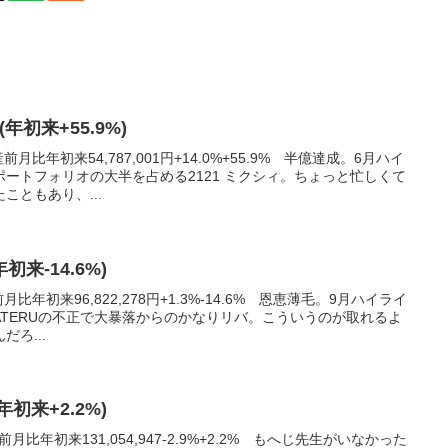
(年初来+55.9%)
月比年初来54,787,001円+14.0%+55.9% 半億達成。6月ハイ
ートフォリオの大半を占める2121 ミクシィ。ちょっと忙しくて
こともあり、...
年初来-14.6%)
比年初来96,822,278円+1.3%-14.6% 恩恵薄毛。9月ハイライ
5 TATERUの不正で大暴落からのかなりリバ。こういうのが取れるよ
ろ...
(年初来+2.2%)
月比年初来131,054,947-2.9%+2.2% もへじ先生がいなかった