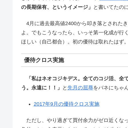
の長期保有、というイメージ」
と書いてたの
4月に過去最高値2400から叩き落とされた
よ。でもこうなったら、いっそ第一化成が行
ほしい（自己都合）。初の優待は取れたはず
優待クロス実施
「私はネオコジキデス。全てのコジ活、全
う。永遠に！！」
と
先月の屈辱
をバネにちゃ
2017年9月の優待クロス実施
ただし、やり過ぎて買付余力がゼロ近くなっ