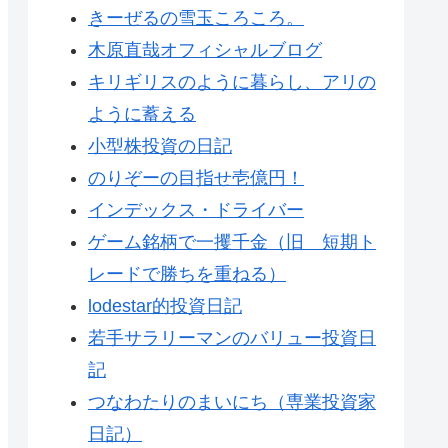
きーぜるの雪玉ころころ。
木原直哉オフィシャルブログ
キリギリスのように暮らし、アリの
ように蓄える
小型株投資の日記
のりぞーの目指せ壱億円！
インデックス・ドライバー
ゲーム銘柄で一攫千金（旧 短期ト
レードで勝ちを重ねる）
lodestar的投資日記
若手サラリーマンのバリュー投資日
記
つなわたりのまいにち（専業投資家
日記）