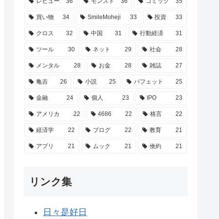
レビュー
36
モンスト
36
コミック
35
買い物
34
SmileMoheji
33
投資
33
クロス
32
中国
31
行動経済
31
ツール
30
ネット
29
社会
28
メンタル
28
お金
28
雑誌
27
亀吉
26
小説
25
バフェット
25
金融
24
個人
23
IPO
23
アメリカ
22
4686
22
格言
22
経済学
22
ブログ
22
教育
21
アプリ
21
ムック
21
倹約
21
リンク集
日々是好日