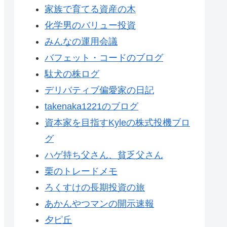
家族で育てる資産の木
化学男のバリュー投資
みんなの運用会議
バフェット・コードのブログ
駄犬の株ログ
デリバティブ偏愛家の日記
takenaka1221のブログ
資本家を目指すKyleの株式投機ブロ
グ
ハゲ持ち父さん、貧乏父さん
栗のトレードメモ
ろくすけの長期投資の旅
あかんやつマンの開示速報
夕ピ丘