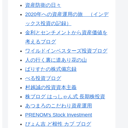
資産防衛の日々
2020年への資産運用の旅 （インデ
ックス投資の記録）
金利とセンチメントから資産価値を
考えるブログ
ワイルドインベスターズ投資ブログ
人の行く裏に道あり花の山
ばりすたの株式備忘録
べる投資ブログ
村越誠の投資資本主義
株ブログ はっしゃん式 長期株投資
あつまろのこだわり資産運用
PRENOM's Stock Investment
ぴょん吉 ど根性 カブ ブログ