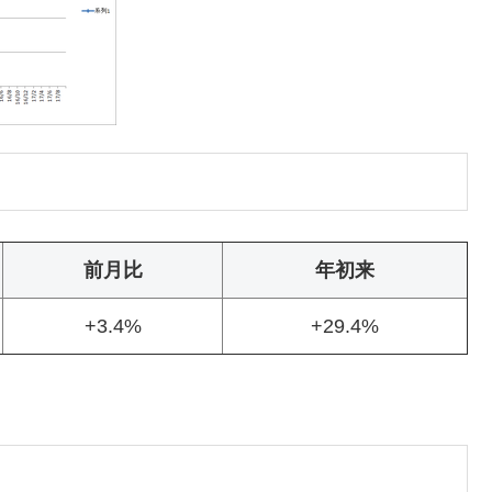
前月比
年初来
+3.4%
+29.4%