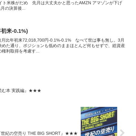
イト米株がだめ 先月は大丈夫かと思ったAMZN アマゾンが下げ
月の決算後...
初来-0.1%)
比年初来72,018,700円-0.1%-0.1% なべて世は事も無し。3月
決めた通り、ポジションも低めのままほとんど何もせずで、総資産
権利取得を考慮す...
む本 実践編』★★★
紀の空売り THE BIG SHORT』★★★