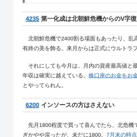
4235
第一化成は北朝鮮危機からのV字復
北朝鮮危機で2400割る場面もあったり、乱
有終の美を飾る。来月からは正式にウルトラファ
それにしても今月は、月内の資産最高値と最
年収は確実に越えている。
株口座のお金をお
とやってられん。
6200
インソースの方はさえない
先月1800程度で買って喜んでたら、北危機
ぎかやや戻ったが、未だに1800。
7月末の時点