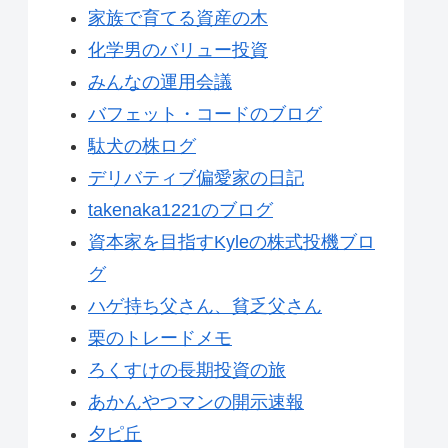
家族で育てる資産の木
化学男のバリュー投資
みんなの運用会議
バフェット・コードのブログ
駄犬の株ログ
デリバティブ偏愛家の日記
takenaka1221のブログ
資本家を目指すKyleの株式投機ブロ
グ
ハゲ持ち父さん、貧乏父さん
栗のトレードメモ
ろくすけの長期投資の旅
あかんやつマンの開示速報
夕ピ丘