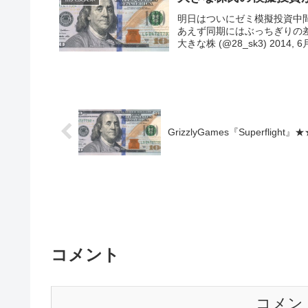
明日はついにゼミ模擬投資中間
あえず同期にはぶっちぎりの
大きな株 (@28_sk3) 2014, 
GrizzlyGames『Superflight』
コメント
コメン