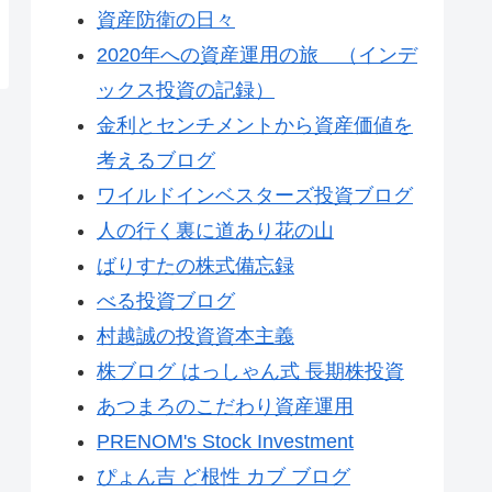
資産防衛の日々
2020年への資産運用の旅 （インデ
ックス投資の記録）
金利とセンチメントから資産価値を
考えるブログ
ワイルドインベスターズ投資ブログ
人の行く裏に道あり花の山
ばりすたの株式備忘録
べる投資ブログ
村越誠の投資資本主義
株ブログ はっしゃん式 長期株投資
あつまろのこだわり資産運用
PRENOM's Stock Investment
ぴょん吉 ど根性 カブ ブログ