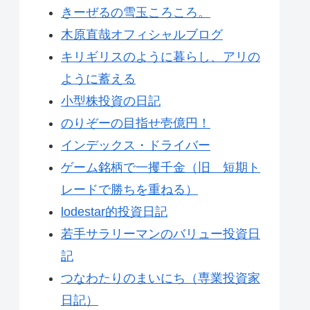
きーぜるの雪玉ころころ。
木原直哉オフィシャルブログ
キリギリスのように暮らし、アリの
ように蓄える
小型株投資の日記
のりぞーの目指せ壱億円！
インデックス・ドライバー
ゲーム銘柄で一攫千金（旧 短期ト
レードで勝ちを重ねる）
lodestar的投資日記
若手サラリーマンのバリュー投資日
記
つなわたりのまいにち（専業投資家
日記）