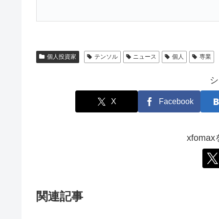
個人投資家
テンソル
ニュース
個人
専業
シ
X
Facebook
xfom
関連記事