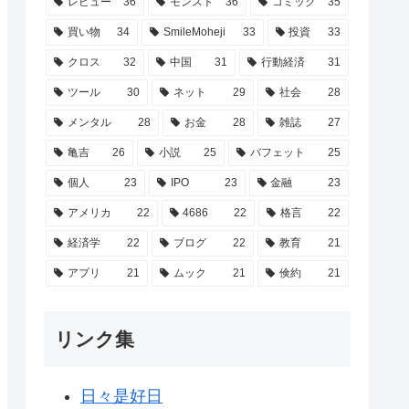
レビュー
36
モンスト
36
コミック
35
買い物
34
SmileMoheji
33
投資
33
クロス
32
中国
31
行動経済
31
ツール
30
ネット
29
社会
28
メンタル
28
お金
28
雑誌
27
亀吉
26
小説
25
バフェット
25
個人
23
IPO
23
金融
23
アメリカ
22
4686
22
格言
22
経済学
22
ブログ
22
教育
21
アプリ
21
ムック
21
倹約
21
リンク集
日々是好日