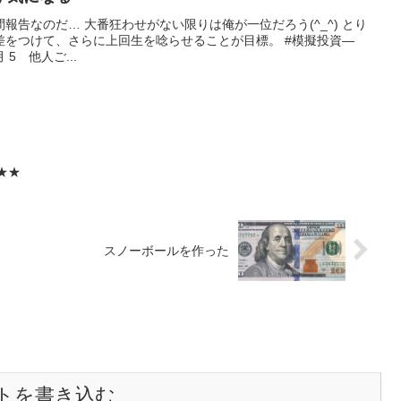
報告なのだ… 大番狂わせがない限りは俺が一位だろう(^_^) とり
差をつけて、さらに上回生を唸らせることが目標。 #模擬投資—
6月 5 他人ご...
★★★
スノーボールを作った
トを書き込む