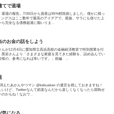
三階建てで退場
退場の報告。7/30日から資産は95%程毀損しました。僅かに残っ
ルディングスはここ数年で最高のアイデアで、親族、サラにも借りた上
ら完全なる債務超過に陥いりま...
当のお金の話をしよう
岩さんが12月4日に愛知県立高浜高校の金融経済教室で特別授業を行
。黒岩さんより「さまざまな家庭を見てきた経験を、詰め込んでい
様の、参考になれば幸いです。」前編 ...
退
が消えたあかんやつマン @kabuakan の遺言を残しておきますね！
いけど、Twitterなんて娯楽なんだから楽しくなくなったら固執せ
のかもね！なおワ...
が気になる