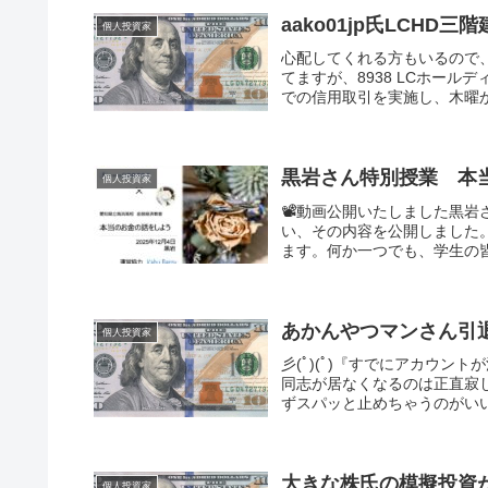
aako01jp氏LCHD
個人投資家
心配してくれる方もいるので、
てますが、8938 LCホー
での信用取引を実施し、木曜か
黒岩さん特別授業 本
個人投資家
📽️動画公開いたしました黒
い、その内容を公開しました
ます。何か一つでも、学生の皆
あかんやつマンさん引
個人投資家
彡(ﾟ)(ﾟ)『すでにアカウント
同志が居なくなるのは正直寂し
ずスパッと止めちゃうのがいい
大きな株氏の模擬投資
個人投資家