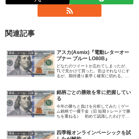
関連記事
アスカ(Asmix)『電動レターオー
環境・ツール・口座
プナー ブルー LO80B』
どなたのツイートか忘れてしまったが、
TLで見かけて買った。音はそれなりにす
るが、期待通り素早く確実に切れる。
三倍優待投資を開始してから、以前にも
増して郵便物が多くなったため、助かっ
ている。
銘柄ごとの勝敗を常に把握してい
環境・ツール・口座
る
今年の勝ちと負けを分析してみた｜ゲー
ム銘柄で一攫千金（旧 短期トレードで勝
ちを重ねる） 初めて認識したわけでは
ないが、kirito先生のエントリを見て改め
て思ったことがある。どの銘柄でどれだ
け儲けている（あるいは損している）か
四季報オンラインベーシックを試
環境・ツール・口座
を常に把握して...
したが解約