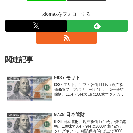
xfomaxをフォローする
関連記事
9837 モリト
個別銘柄
9837 モリト。ソフト評価111%（現在株
価951/フェアバリュー854）。 3倍優待
銘柄。11月・5月末日に100株でクオカー
ド1000円分。 シドニアの騎士のロボッ
トを作っている会社……ではもちろんな
いはずだが、じゃあ何かと説明できる...
9728 日本管財
個別銘柄
9728 日本管財。現在株価1745円。優待銘
柄。100株で3月・9月に2000円相当のカ
タログギフト。継続保有3年以上で3000円