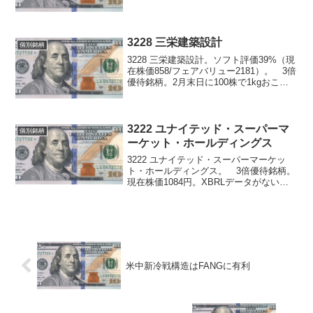
相当にアップ。 3倍優待口座で基本的に
持ちっぱなし予定。ただし、同じの3つ来
てもなんなので、ひとり分（本人口...
3228 三栄建築設計
個別銘柄
3228 三栄建築設計。ソフト評価39%（現
在株価858/フェアバリュー2181）。 3倍
優待銘柄。2月末日に100株で1kgおこめ
券5枚。なんか不祥事があったっぽいし、
数字もそんなにいいとは言えないけど、
おそらくそれ故の割安。致命的でなけ...
3222 ユナイテッド・スーパーマ
個別銘柄
ーケット・ホールディングス
3222 ユナイテッド・スーパーマーケッ
ト・ホールディングス。 3倍優待銘柄。
現在株価1084円。XBRLデータがないた
めソフト評価不能。 2月末日・8月末日
に100株で割引券3000円分もしくは米
2kg。 元々お米優待銘柄として有名
（？）...
米中新冷戦構造はFANGに有利