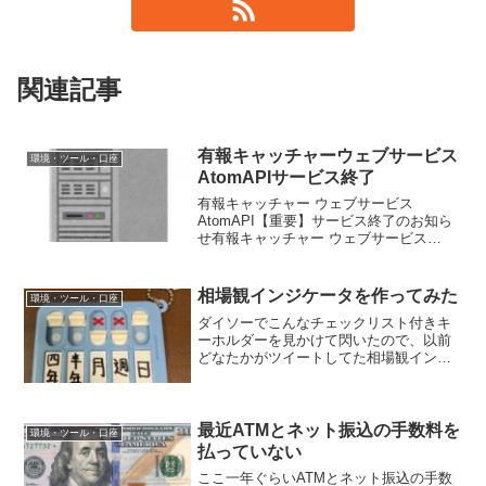
関連記事
有報キャッチャーウェブサービス
環境・ツール・口座
AtomAPIサービス終了
有報キャッチャー ウェブサービス
AtomAPI【重要】サービス終了のお知ら
せ有報キャッチャー ウェブサービス
AtomAPIをご愛顧いただきまして誠にあ
りがとうございます。2010年よりサービ
スを提供して参りましたが、サーバの老
相場観インジケータを作ってみた
環境・ツール・口座
朽化やその...
ダイソーでこんなチェックリスト付きキ
ーホルダーを見かけて閃いたので、以前
どなたかがツイートしてた相場観インジ
ケータを作ってみた。 どなたかと言っ
ているのは、伏せているわけではなく、
本当に思い出せない。とっさに自分自身
の相場観と矛盾する無意味...
最近ATMとネット振込の手数料を
環境・ツール・口座
払っていない
ここ一年ぐらいATMとネット振込の手数