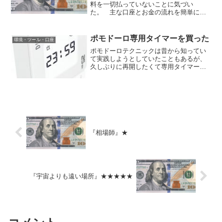
料を一切払っていないことに気づい
た。 主な口座とお金の流れを簡単に図
示するとこうなる。給与入金↓◇決済口座
→各種引落↓(1)◇SBI証券口座↓↑(2)◇住信
SBIネット銀行ハイブリッド預金↓(3)◇住
ポモドーロ専用タイマーを買った
環境・ツール・口座
信...
ポモドーロテクニックは昔から知ってい
て実践しようとしていたこともあるが、
久しぶりに再開したくて専用タイマーを
買った。 ポイントは2点。四角くて置く
方向で以下の4通りに機能が変わる。25分
タイマー5分タイマーストップウォッチ
（カウントアップ）...
『相場師』★
『宇宙よりも遠い場所』★★★★★