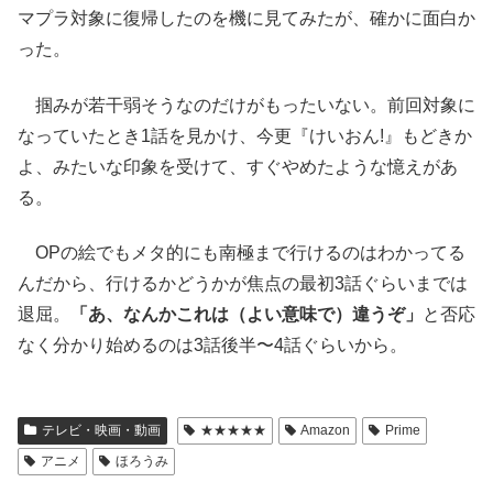
マプラ対象に復帰したのを機に見てみたが、確かに面白か
った。
掴みが若干弱そうなのだけがもったいない。前回対象に
なっていたとき1話を見かけ、今更『けいおん!』もどきか
よ、みたいな印象を受けて、すぐやめたような憶えがあ
る。
OPの絵でもメタ的にも南極まで行けるのはわかってる
んだから、行けるかどうかが焦点の最初3話ぐらいまでは
退屈。
「あ、なんかこれは（よい意味で）違うぞ」
と否応
なく分かり始めるのは3話後半〜4話ぐらいから。
テレビ・映画・動画
★★★★★
Amazon
Prime
アニメ
ほろうみ