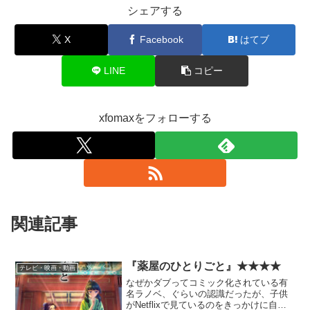
シェアする
X
Facebook
はてブ
LINE
コピー
xfomaxをフォローする
関連記事
『薬屋のひとりごと』★★★★
テレビ・映画・動画
なぜかダブってコミック化されている有
名ラノベ、ぐらいの認識だったが、子供
がNetflixで見ているのをきっかけに自分