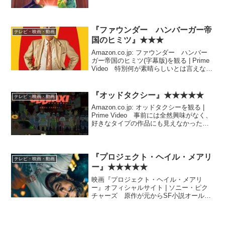
もアニメ2期まで見た。（なお1期のOP曲
『花になって』がとても格好いい。）わ
りと好きである。 意図的に荒唐無稽気
味の雑学・ミ...
『ファウンダー ハンバーガー帝
テレビ・映画・動画
国のヒミツ』★★★
Amazon.co.jp: ファウンダー ハンバー
ガー帝国のヒミツ(字幕版)を観る | Prime
Video 特別何が素晴らしいとは言えない
が、『成功はゴミ箱の中に レイ・クロッ
ク自伝―世界一、億万長者を生んだ男 マ
クドナルド創業者』の「...
『オッドタクシー』★★★★★
テレビ・映画・動画
Amazon.co.jp: オッドタクシーを観る |
Prime Video 事前には全然興味がなく、
好きなタイプの作品にも見えなかった
が、TLの何人かが褒めていたのでアマプ
ラで見たら、くっそ面白かった。 IT系
としては、現代ソシャゲのガチ...
『プロジェクト・ヘイル・メアリ
テレビ・映画・動画
ー』★★★★★
映画『プロジェクト・ヘイル・メアリ
ー』オフィシャルサイト | ソニー・ピク
チャーズ 原作が元からSF小説オールタ
イムベスト級の作品だけに、期待の100%
の映像化は難しいかと思っていたが、素
晴らしく良かった。是非おすすめ。 科