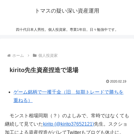
トマスの疑い深い資産運用
四十代日本人男性。個人投資家。専業1年目。日々勉強中です。
ホーム
個人投資家
kirito先生資産捏造で退場
2020.02.19
ゲーム銘柄で一攫千金（旧 短期トレードで勝ちを
重ねる）
モンスト相場同期（？）のよしみで、常時ではなくても
継続して見ていた
kirito (@kirito37652121)
先生。スクショ
加工による資産捏造がバレてTwitterもブログも休止に。