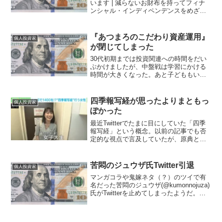
います | 減らないお財布を持ってフィナ
ンシャル・インディペンデンスをめざす
仲間のコミュニティー - 楽天ブログ 最
近はRSSリーダーでもフォローしていな
かったが、このブログを読んでいた時期
『あつまろのこだわり資産運用』
個人投資家
がある。「減ら...
が閉じてしまった
30代初期までは投資関連への時間をだい
ぶかけましたが、中盤戦は学習にかける
時間が大きくなった。あと子どももいて
私生活も。後半はかなり仕事への傾
斜。 自分の30代は仕事のウエートがか
なり大きくなりました— あつまろ
四季報写経が思ったよりまともっ
個人投資家
(@atsumaro1) ...
ぽかった
最近Twitterでたまに目にしていた「四季
報写経」という概念。以前の記事でも否
定的な視点で言及していたが、原典と思
われる方の記事と動画を見てみたら、思
ったより良さそうだった。女子大生が朝4
時起きで四季報を“写経”→1400社に到
苦悶のジュウザ氏Twitter引退
個人投資家
達！ なぜ...
マンガコラや鬼嫁ネタ（？）のツイで有
名だった苦悶のジュウザ(@kumonnojuza)
氏がTwitterを止めてしまったようだ。ア
カウントも消えている。 もちろん予想
はしていなかったが、アカウントの運動
量というか、ネタの質×量が（面白すぎ