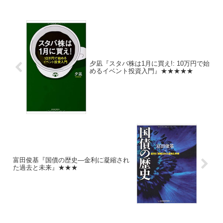
て...
夕凪『スタバ株は1月に買え!: 10万円で始
めるイベント投資入門』★★★★★
富田俊基『国債の歴史―金利に凝縮され
た過去と未来』★★★