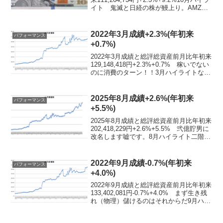
イト 鬼滅と日経の株が鰻上り。AMZN
アマゾン国防総省クラウド失注 やっと
結論が出たJEDIの件。勢い的になんとな
くそうなりそうな気がして...
2022年3月成績+2.3%(年初来
パフォーマンス
+0.7%)
2022年3月成績と総評総資産前月比年初来
129,148,418円+2.3%+0.7% 稼いでない
のに消費のターン！！3月ハイライトなん
もしてない 投資的にはなんもしてない
のに、主に円安のおかげで円建ての数字
上ではYH、というかHHなのだが...
2025年8月成績+2.6%(年初来
パフォーマンス
+5.5%)
2025年8月成績と総評総資産前月比年初来
202,418,229円+2.6%+5.5% 弐億貯男に
改名します嘘です。8月ハイライト二階堂
ふみ上げ相場 今月の話題はなんといっ
てもこれか。月前半に大型株中心に約
3,000円幅の棒上げで、日経平均...
2022年9月成績-0.7%(年初来
パフォーマンス
+4.0%)
2022年9月成績と総評総資産前月比年初来
133,402,081円-0.7%+4.0% まず生き残
れ（物理）儲けるのはそれからだ9月ハイ
ライト逆バブル？ 先月のプチ（？）バ
ブルと打って変わって中旬以降はずっと