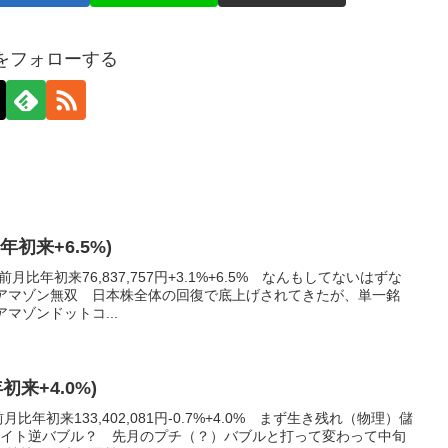
axをフォローする
(年初来+6.5%)
月比年初来76,837,757円+3.1%+6.5% なんもしてないはずな
トアマゾン無双 日本株全体の回復で底上げされてきたが、単一銘
マゾンドットコ...
年初来+4.0%)
比年初来133,402,081円-0.7%+4.0% まず生き残れ（物理）儲
ライト逆バブル？ 先月のプチ（？）バブルと打って変わって中旬