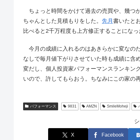
ちょっと時間をかけて過去の売買や、幾つか
ちゃんとした見積もりをした。
先月
書いたと
比べると2千万程度も上方修正することになっ
今月の成績に入れるのはあきらかに変なの
なしで毎月値下がりさせていた時も成績に含
変だし、個人投資家パフォーマンスランキン
いので、許してもらおう。ちなみにこの家の再
パフォーマンス
9831
AMZN
SmileMoheji
シ
X
Facebook