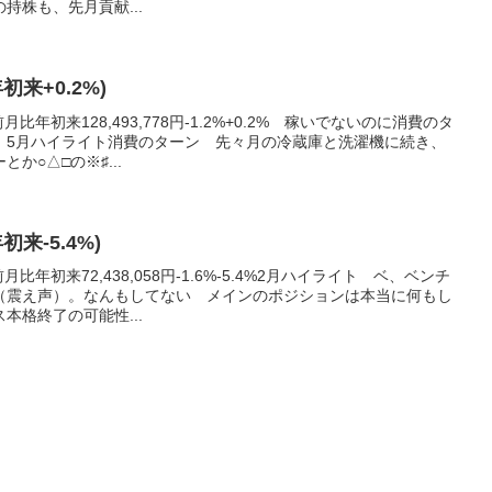
持株も、先月貢献...
年初来+0.2%)
比年初来128,493,778円-1.2%+0.2% 稼いでないのに消費のタ
）5月ハイライト消費のターン 先々月の冷蔵庫と洗濯機に続き、
か○△□の※♯...
初来-5.4%)
比年初来72,438,058円-1.6%-5.4%2月ハイライト ベ、ベンチ
（震え声）。なんもしてない メインのポジションは本当に何もし
本格終了の可能性...