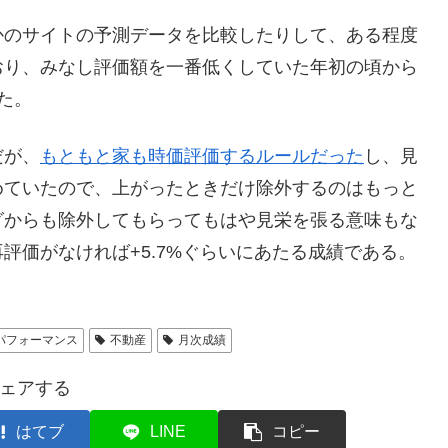
のサイトの予測データを比較したりして、ある程度
おり、みなし評価額を一番低くしていた年初の頃から
た。
だが、
もともと家も時価評価するルールだった
し、見
めていたので、上がったときだけ除外するのはもっと
グからも除外してもらってもはや見栄を張る意味もな
評価がなければ+5.7%ぐらいにあたる成績である。
パフォーマンス
不動産
月次成績
ェアする
はてブ
LINE
コピー