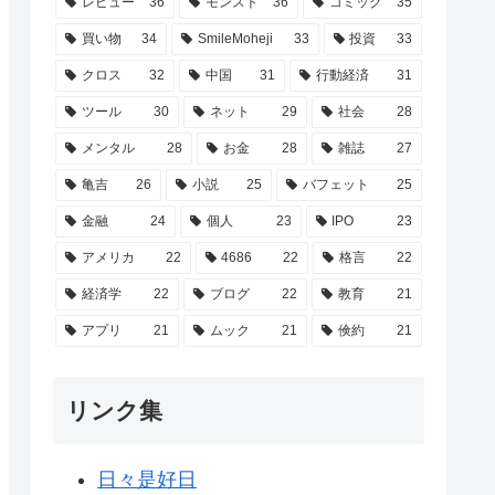
レビュー
36
モンスト
36
コミック
35
買い物
34
SmileMoheji
33
投資
33
クロス
32
中国
31
行動経済
31
ツール
30
ネット
29
社会
28
メンタル
28
お金
28
雑誌
27
亀吉
26
小説
25
バフェット
25
金融
24
個人
23
IPO
23
アメリカ
22
4686
22
格言
22
経済学
22
ブログ
22
教育
21
アプリ
21
ムック
21
倹約
21
リンク集
日々是好日