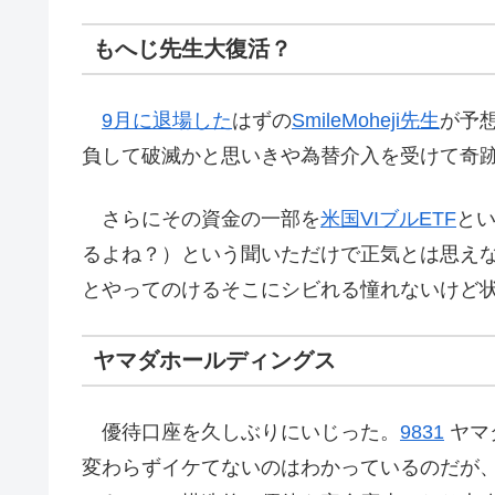
もへじ先生大復活？
9月に退場した
はずの
SmileMoheji先生
が予
負して破滅かと思いきや為替介入を受けて奇
さらにその資金の一部を
米国VIブルETF
とい
るよね？）という聞いただけで正気とは思え
とやってのけるそこにシビれる憧れないけど
ヤマダホールディングス
優待口座を久しぶりにいじった。
9831
ヤマ
変わらずイケてないのはわかっているのだが、