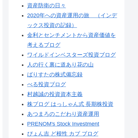
資産防衛の日々
2020年への資産運用の旅 （インデ
ックス投資の記録）
金利とセンチメントから資産価値を
考えるブログ
ワイルドインベスターズ投資ブログ
人の行く裏に道あり花の山
ばりすたの株式備忘録
べる投資ブログ
村越誠の投資資本主義
株ブログ はっしゃん式 長期株投資
あつまろのこだわり資産運用
PRENOM's Stock Investment
ぴょん吉 ど根性 カブ ブログ