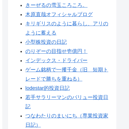
きーぜるの雪玉ころころ。
木原直哉オフィシャルブログ
キリギリスのように暮らし、アリの
ように蓄える
小型株投資の日記
のりぞーの目指せ壱億円！
インデックス・ドライバー
ゲーム銘柄で一攫千金（旧 短期ト
レードで勝ちを重ねる）
lodestar的投資日記
若手サラリーマンのバリュー投資日
記
つなわたりのまいにち（専業投資家
日記）