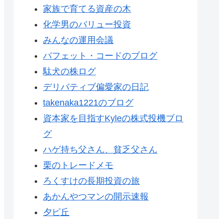
家族で育てる資産の木
化学男のバリュー投資
みんなの運用会議
バフェット・コードのブログ
駄犬の株ログ
デリバティブ偏愛家の日記
takenaka1221のブログ
資本家を目指すKyleの株式投機ブロ
グ
ハゲ持ち父さん、貧乏父さん
栗のトレードメモ
ろくすけの長期投資の旅
あかんやつマンの開示速報
夕ピ丘