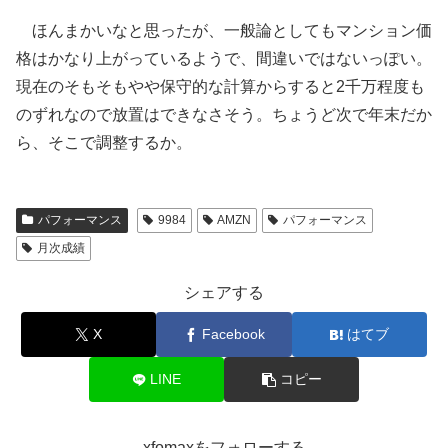
ほんまかいなと思ったが、一般論としてもマンション価
格はかなり上がっているようで、間違いではないっぽい。
現在のそもそもやや保守的な計算からすると2千万程度も
のずれなので放置はできなさそう。ちょうど次で年末だか
ら、そこで調整するか。
パフォーマンス
9984
AMZN
パフォーマンス
月次成績
シェアする
X
Facebook
はてブ
LINE
コピー
xfomaxをフォローする