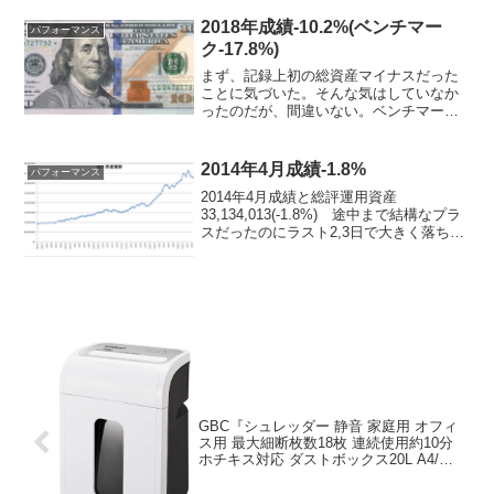
ハゲ 3000から2500まで落ちて一気に
3000まで回復...
2018年成績-10.2%(ベンチマー
パフォーマンス
ク-17.8%)
まず、記録上初の総資産マイナスだった
ことに気づいた。そんな気はしていなか
ったのだが、間違いない。ベンチマーク
に負けた2015年をマイナスと混同してい
たようだ。 今年の下げは相場が超良か
った2017年の上げをほぼ丸々巻き戻すぐ
2014年4月成績-1.8%
パフォーマンス
らいの結構大きな...
2014年4月成績と総評運用資産
33,134,013(-1.8%) 途中まで結構なプラ
スだったのにラスト2,3日で大きく落ち込
んで微減に。またもほとんどミクシィ。4
月ハイライトまたも行って来いなミクシ
ィ 前回の5000円割れから買い上がっ
て...
GBC『シュレッダー 静音 家庭用 オフィ
ス用 最大細断枚数18枚 連続使用約10分
ホチキス対応 ダストボックス20L A4/約
600枚収容 クロスカットシュレッダ
GSHA27X ホワイト』