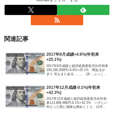
関連記事
2017年8月成績+4.6%(年初来
パフォーマンス
+25.1%)
2017年8月成績と総評総資産前月比年初来
100,185,009円+4.6%+25.1% 闇あるか
ぎり 光もまたある……。（訳：ぶっこい
た分ちょうど戻った）8月ハイライト4235
第一化成回復？ ちょうど先月末あたり
の2100が底で、250...
2017年12月成績-0.1%(年初来
パフォーマンス
+42.3%)
2017年12月成績と総評総資産前月比年初
来113,889,486円-0.1%+42.3% ハゲしい
年だった割に地味な締めくくり。12月ハ
イライト4235 UfHD相変わらずランコル