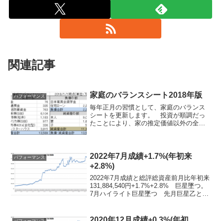
関連記事
家庭のバランスシート2018年版
パフォーマンス
毎年正月の習慣として、家庭のバランス
シートを更新します。 投資が順調だっ
たことにより、家の推定価値以外の全資
産が増加し、債務は順当に減り、良い内
容です。純資産は約3300万増えて、初め
て一億を越えました。 住宅ローンの総
額を上回る額を一年間...
2022年7月成績+1.7%(年初来
パフォーマンス
+2.8%)
2022年7月成績と総評総資産前月比年初来
131,884,540円+1.7%+2.8% 巨星墜つ。
7月ハイライト巨星墜つ 先月巨星乙とか
言ってふざけてたら、安倍晋三元首相暗
殺事件で本当に巨星が墜ちてしまった。
アベノミクスの実行者にして名前の...
2020年12月成績+0.3%(年初