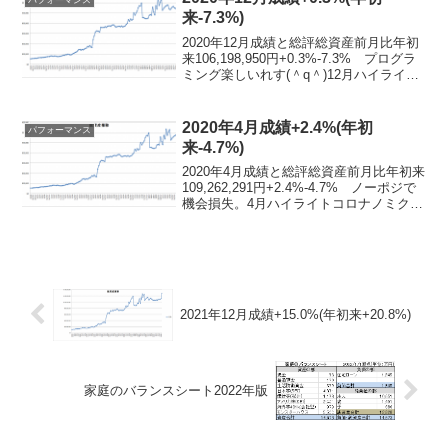
パフォーマンス
来-7.3%)
2020年12月成績と総評総資産前月比年初
来106,198,950円+0.3%-7.3% プログラ
ミング楽しいれす(＾q＾)12月ハイライト
なんもしてない 日経がバブりまくる
中、当然何にも乗れず。これは相対的な
意味で投資人生最悪の年を更新し...
2020年4月成績+2.4%(年初
パフォーマンス
来-4.7%)
2020年4月成績と総評総資産前月比年初来
109,262,291円+2.4%-4.7% ノーポジで
機会損失。4月ハイライトコロナノミクス
バブル テレワークサラリーマンのせい
か日銀のせいかあるいは両方か、4493 サ
イバーセキュリティクラウド...
2021年12月成績+15.0%(年初来+20.8%)
家庭のバランスシート2022年版