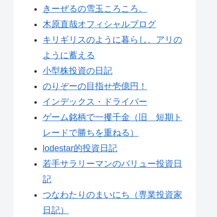
きーぜるの雪玉ころころ。
木原直哉オフィシャルブログ
キリギリスのように暮らし、アリの
ように蓄える
小型株投資の日記
のりぞーの目指せ壱億円！
インデックス・ドライバー
ゲーム銘柄で一攫千金（旧 短期ト
レードで勝ちを重ねる）
lodestar的投資日記
若手サラリーマンのバリュー投資日
記
つなわたりのまいにち（専業投資家
日記）