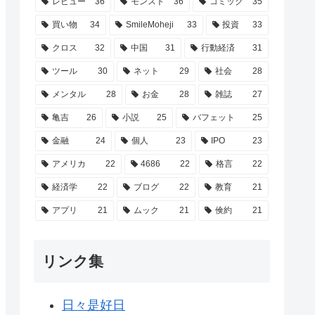
レビュー
36
モンスト
36
コミック
35
買い物
34
SmileMoheji
33
投資
33
クロス
32
中国
31
行動経済
31
ツール
30
ネット
29
社会
28
メンタル
28
お金
28
雑誌
27
亀吉
26
小説
25
バフェット
25
金融
24
個人
23
IPO
23
アメリカ
22
4686
22
格言
22
経済学
22
ブログ
22
教育
21
アプリ
21
ムック
21
倹約
21
リンク集
日々是好日