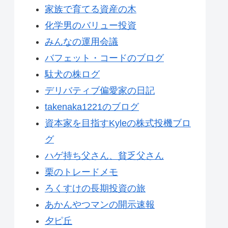
家族で育てる資産の木
化学男のバリュー投資
みんなの運用会議
バフェット・コードのブログ
駄犬の株ログ
デリバティブ偏愛家の日記
takenaka1221のブログ
資本家を目指すKyleの株式投機ブロ
グ
ハゲ持ち父さん、貧乏父さん
栗のトレードメモ
ろくすけの長期投資の旅
あかんやつマンの開示速報
夕ピ丘