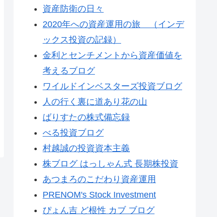
資産防衛の日々
2020年への資産運用の旅 （インデ
ックス投資の記録）
金利とセンチメントから資産価値を
考えるブログ
ワイルドインベスターズ投資ブログ
人の行く裏に道あり花の山
ばりすたの株式備忘録
べる投資ブログ
村越誠の投資資本主義
株ブログ はっしゃん式 長期株投資
あつまろのこだわり資産運用
PRENOM's Stock Investment
ぴょん吉 ど根性 カブ ブログ