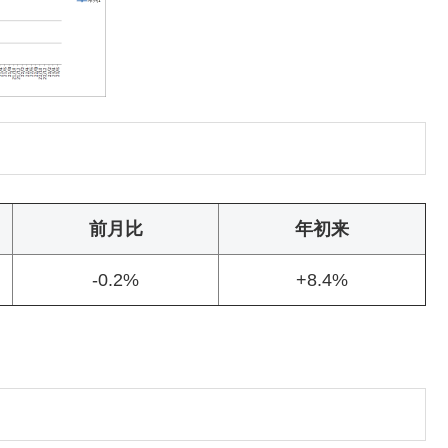
前月比
年初来
-0.2%
+8.4%