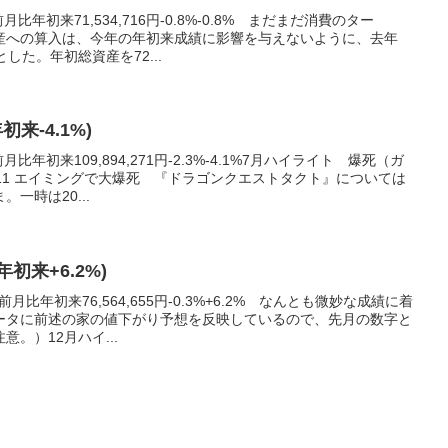
比年初来71,534,716円-0.8%-0.8% まだまだ消費のター
産への算入は、今年の年初来成績に影響を与えないように、去年
した。年初総資産を72...
初来-4.1%)
比年初来109,894,271円-2.3%-4.1%7月ハイライト 爆死（ガ
11 エイミングで大爆死 『ドラゴンクエストタクト』については
一時は20...
(年初来+6.2%)
月比年初来76,564,655円-0.3%+6.2% なんとも微妙な成績に着
ータに前述の家の値下がり予想を反映しているので、先月の数字と
。）12月ハイ...