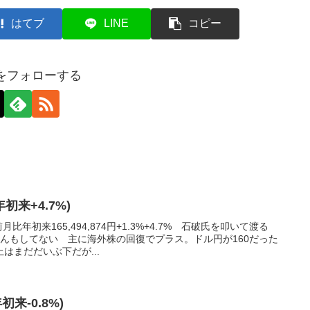
はてブ
LINE
コピー
axをフォローする
年初来+4.7%)
比年初来165,494,874円+1.3%+4.7% 石破氏を叩いて渡る
んもしてない 主に海外株の回復でプラス。ドル円が160だった
はまだだいぶ下だが...
初来-0.8%)