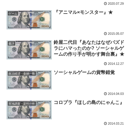
2020.07.29
『アニマル×モンスター』★
ゲーム
2015.05.07
鈴屋二代目『あなたはなぜパズド
書評
ラにハマったのか? ソーシャルゲ
ームの作り手が明かす舞台裏』★
2014.12.27
ソーシャルゲームの貨幣錯覚
政治経済・金融一般
2014.04.03
コロプラ『ほしの島のにゃんこ』
実地調査・定性分析
2014.03.21