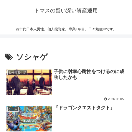
トマスの疑い深い資産運用
四十代日本人男性。個人投資家。専業1年目。日々勉強中です。
ソシャゲ
子供に射幸心耐性をつけるのに成
勤倹貯蓄生活
功したかも
2026.03.05
『ドラゴンクエストタクト』
ゲーム