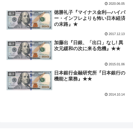
2020.06.05
徳勝礼子『マイナス金利―ハイパ
書評
ー・インフレよりも怖い日本経済
の末路』★
2017.12.13
加藤出『日銀、「出口」なし! 異
書評
次元緩和の次に来る危機』★★
2015.01.06
日本銀行金融研究所『日本銀行の
書評
機能と業務』★★
2014.10.14