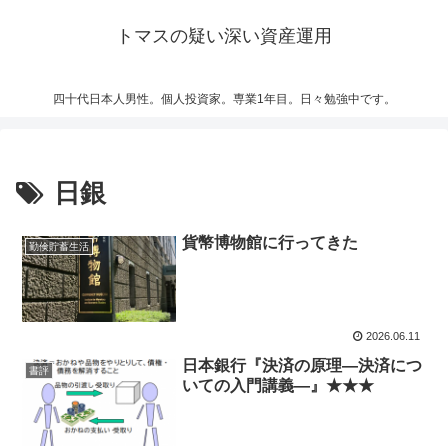
トマスの疑い深い資産運用
四十代日本人男性。個人投資家。専業1年目。日々勉強中です。
日銀
貨幣博物館に行ってきた
勤倹貯蓄生活
2026.06.11
日本銀行『決済の原理―決済につ
書評
いての入門講義―』★★★