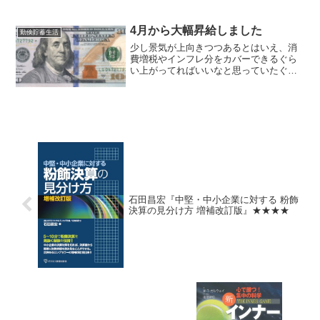
二日でギブアップ。体力の問題ではな
く、退屈に耐えられない。 結局、踏み
台昇降に落ち着いた。動画を見たり、
4月から大幅昇給しました
勤倹貯蓄生活
Audibleのオーディオ...
少し景気が上向きつつあるとはいえ、消
費増税やインフレ分をカバーできるぐら
い上がってればいいなと思っていたぐら
いだったので、ありがたいことです。
常識的に考えて自分が無能とは別に思い
ませんが、過大評価のような気がしてな
りません。不可避的な出費...
石田昌宏『中堅・中小企業に対する 粉飾
決算の見分け方 増補改訂版』★★★★