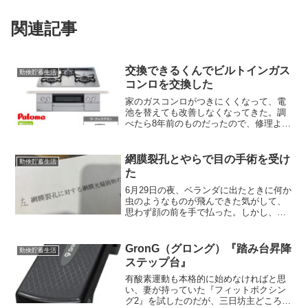
関連記事
交換できるくんでビルトインガス
勤倹貯蓄生活
コンロを交換した
家のガスコンロがつきにくくなって、電
池を替えても改善しなくなってきた。調
べたら8年前のものだったので、修理より
新型に交換した方が良いかと、思い切っ
て交換した。 まず現在の物の型番を調
べ、複数のAIで相見積もり（？）を取ら
網膜裂孔とやらで目の手術を受け
勤倹貯蓄生活
せて、その結果をもと...
た
6月29日の夜、ベランダに出たときに何か
虫のようなものが飛んできた気がして、
思わず顔の前を手で払った。しかし、虫
らしきものは見当たらなかった。 私は
昔から、いわゆる飛蚊症の持ち主であ
る。微生物のような、あるいは泡が連な
GronG（グロング）『踏み台昇降
勤倹貯蓄生活
ったような影が見えるタ...
ステップ台』
有酸素運動も本格的に始めなければと思
い、妻が持っていた『フィットボクシン
グ2』を試したのだが、三日坊主どころか