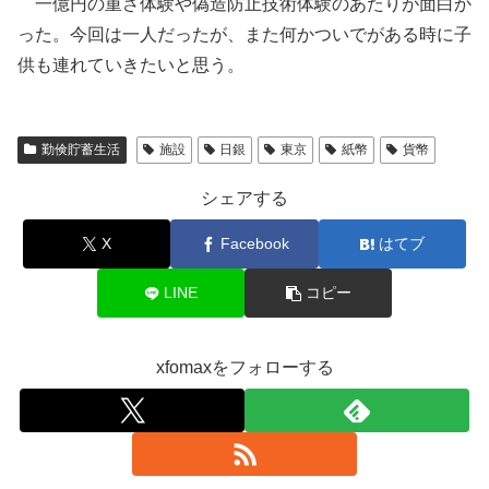
一億円の重さ体験や偽造防止技術体験のあたりが面白か
った。今回は一人だったが、また何かついでがある時に子
供も連れていきたいと思う。
勤倹貯蓄生活
施設
日銀
東京
紙幣
貨幣
シェアする
X
Facebook
はてブ
LINE
コピー
xfomaxをフォローする