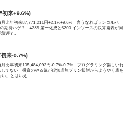
年初来+9.6%)
比年初来87,771,211円+2.1%+9.6% 言うなればランコルハ
期待ハゲ？ 4235 第一化成と6200 インソースの決算発表が同
産Y...
初来-0.7%)
比年初来105,484,092円-0.7%-0.7% プログラミング楽しいれ
んもしてない 投資のやる気が虚無虚無プリン状態からようやく底を
い。とはいえ...