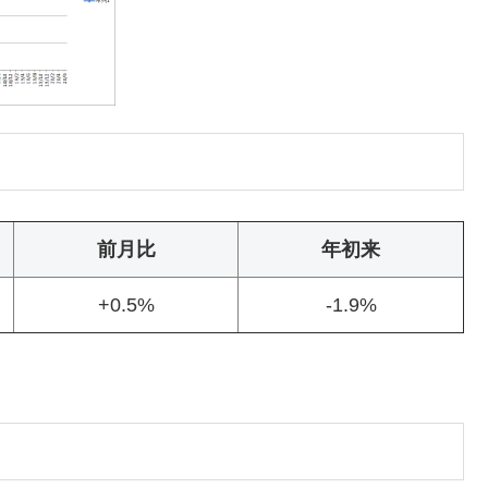
前月比
年初来
+0.5%
-1.9%