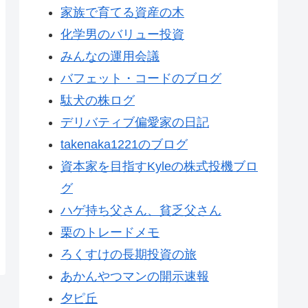
家族で育てる資産の木
化学男のバリュー投資
みんなの運用会議
バフェット・コードのブログ
駄犬の株ログ
デリバティブ偏愛家の日記
takenaka1221のブログ
資本家を目指すKyleの株式投機ブロ
グ
ハゲ持ち父さん、貧乏父さん
栗のトレードメモ
ろくすけの長期投資の旅
あかんやつマンの開示速報
夕ピ丘