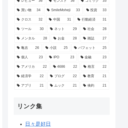
レビュー
36
モンスト
36
コミック
35
買い物
34
SmileMoheji
33
投資
33
クロス
32
中国
31
行動経済
31
ツール
30
ネット
29
社会
28
メンタル
28
お金
28
雑誌
27
亀吉
26
小説
25
バフェット
25
個人
23
IPO
23
金融
23
アメリカ
22
4686
22
格言
22
経済学
22
ブログ
22
教育
21
アプリ
21
ムック
21
倹約
21
リンク集
日々是好日