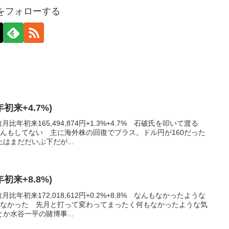
axをフォローする
年初来+4.7%)
比年初来165,494,874円+1.3%+4.7% 石破氏を叩いて渡る
んもしてない 主に海外株の回復でプラス。ドル円が160だった
はまだだいぶ下だが...
年初来+8.8%)
比年初来172,018,612円+0.2%+8.8% なんもなかったような
もなかった 先月と打って変わってまったく何もなかったような気
か水谷一平の賭博事...