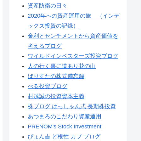
資産防衛の日々
2020年への資産運用の旅 （インデ
ックス投資の記録）
金利とセンチメントから資産価値を
考えるブログ
ワイルドインベスターズ投資ブログ
人の行く裏に道あり花の山
ばりすたの株式備忘録
べる投資ブログ
村越誠の投資資本主義
株ブログ はっしゃん式 長期株投資
あつまろのこだわり資産運用
PRENOM's Stock Investment
ぴょん吉 ど根性 カブ ブログ