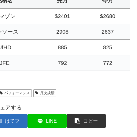
銘柄名
先月
今月
マゾン
$2401
$2680
ンソース
2908
2637
UfHD
885
825
JFE
792
772
パフォーマンス
月次成績
ェアする
はてブ
LINE
コピー