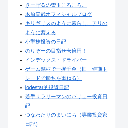
きーぜるの雪玉ころころ。
木原直哉オフィシャルブログ
キリギリスのように暮らし、アリの
ように蓄える
小型株投資の日記
のりぞーの目指せ壱億円！
インデックス・ドライバー
ゲーム銘柄で一攫千金（旧 短期ト
レードで勝ちを重ねる）
lodestar的投資日記
若手サラリーマンのバリュー投資日
記
つなわたりのまいにち（専業投資家
日記）