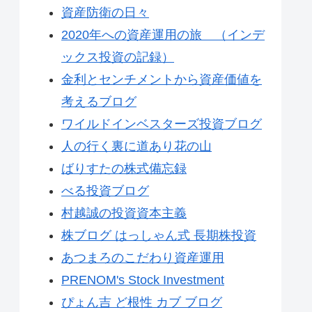
資産防衛の日々
2020年への資産運用の旅 （インデ
ックス投資の記録）
金利とセンチメントから資産価値を
考えるブログ
ワイルドインベスターズ投資ブログ
人の行く裏に道あり花の山
ばりすたの株式備忘録
べる投資ブログ
村越誠の投資資本主義
株ブログ はっしゃん式 長期株投資
あつまろのこだわり資産運用
PRENOM's Stock Investment
ぴょん吉 ど根性 カブ ブログ