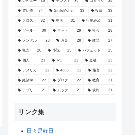
レビュー
36
モンスト
36
コミック
35
買い物
34
SmileMoheji
33
投資
33
クロス
32
中国
31
行動経済
31
ツール
30
ネット
29
社会
28
メンタル
28
お金
28
雑誌
27
亀吉
26
小説
25
バフェット
25
個人
23
IPO
23
金融
23
アメリカ
22
4686
22
格言
22
経済学
22
ブログ
22
教育
21
アプリ
21
ムック
21
倹約
21
リンク集
日々是好日