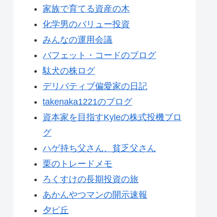
家族で育てる資産の木
化学男のバリュー投資
みんなの運用会議
バフェット・コードのブログ
駄犬の株ログ
デリバティブ偏愛家の日記
takenaka1221のブログ
資本家を目指すKyleの株式投機ブロ
グ
ハゲ持ち父さん、貧乏父さん
栗のトレードメモ
ろくすけの長期投資の旅
あかんやつマンの開示速報
夕ピ丘