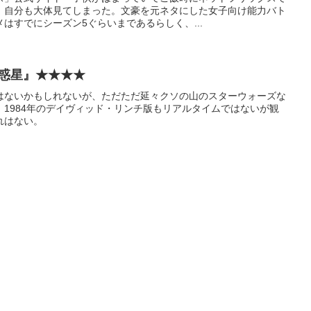
、自分も大体見てしまった。文豪を元ネタにした女子向け能力バト
はすでにシーズン5ぐらいまであるらしく、...
の惑星』★★★★
はないかもしれないが、ただただ延々クソの山のスターウォーズな
1984年のデイヴィッド・リンチ版もリアルタイムではないが観
れはない。