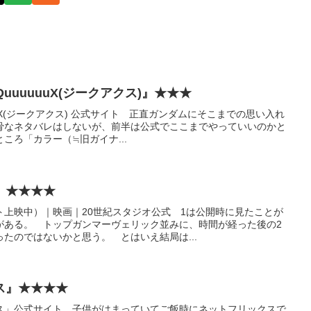
QuuuuuuX(ジークアクス)』★★★
uuuX(ジークアクス) 公式サイト 正直ガンダムにそこまでの思い入れ
骨なネタバレはしないが、前半は公式でここまでやっていいのかと
ころ「カラー（≒旧ガイナ...
』★★★★
ト上映中）｜映画｜20世紀スタジオ公式 1は公開時に見たことが
がある。 トップガンマーヴェリック並みに、時間が経った後の2
たのではないかと思う。 とはいえ結局は...
ス』★★★★
ス」公式サイト 子供がはまっていてご飯時にネットフリックスで