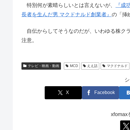
特別何が素晴らしいとは言えないが、
『成
長者を生んだ男 マクドナルド創業者』
の「挿
自伝からしてそうなのだが、いわゆる株クラ
注意。
テレビ・映画・動画
MCD
ええ話
マクドナルド
シ
X
Facebook
xfom