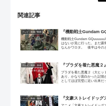
関連記事
『機動戦士Gundam G
テレビ・映画・動画
機動戦士Gundam GQuuu
はないが見に行った。まだ露
なんかワロタ。 後半は今のと
『プラダを着た悪魔２
テレビ・映画・動画
プラダを着た悪魔２（大ヒッ
あり、かなり面白かった記憶
としてほぼ完璧に近い出来だっ
『文豪ストレイドッグ
テレビ・映画・動画
アニメ「文豪ストレイドッグ