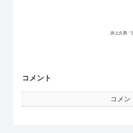
井上久男『日
コメント
コメン