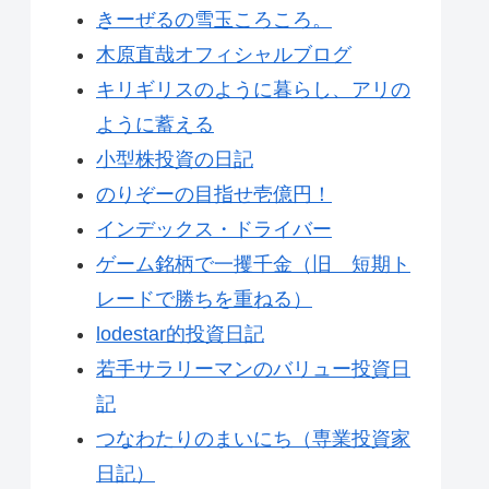
きーぜるの雪玉ころころ。
木原直哉オフィシャルブログ
キリギリスのように暮らし、アリの
ように蓄える
小型株投資の日記
のりぞーの目指せ壱億円！
インデックス・ドライバー
ゲーム銘柄で一攫千金（旧 短期ト
レードで勝ちを重ねる）
lodestar的投資日記
若手サラリーマンのバリュー投資日
記
つなわたりのまいにち（専業投資家
日記）