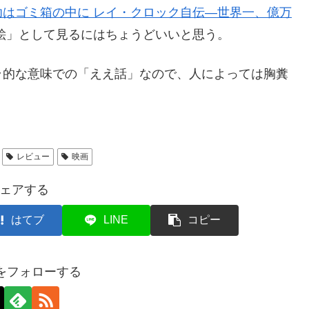
功はゴミ箱の中に レイ・クロック自伝―世界一、億万
絵」として見るにはちょうどいいと思う。
的な意味での「ええ話」なので、人によっては胸糞
レビュー
映画
ェアする
はてブ
LINE
コピー
axをフォローする