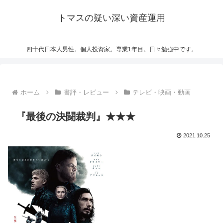
トマスの疑い深い資産運用
四十代日本人男性。個人投資家。専業1年目。日々勉強中です。
ホーム
書評・レビュー
テレビ・映画・動画
『最後の決闘裁判』★★★
2021.10.25