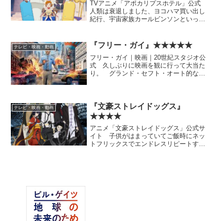
TVアニメ「アポカリプスホテル」公式
人類は衰退しました、ヨコハマ買い出し
紀行、宇宙家族カールビンソンといった
私が好きなタイプのSF人情ギャグ（？）
を全部足して3で割らない……みたいな感
じの作品。 それでいてキャラ原案が竹
『フリー・ガイ』★★★★★
テレビ・映画・動画
本泉でばっちりハマ...
フリー・ガイ｜映画｜20世紀スタジオ公
式 久しぶりに映画を観に行って大当た
り。 グランド・セフト・オート的なゲ
ームの背景であるモブキャラが自由に目
覚め……というストーリーの発端を書い
ても魅力を伝えるのは難しい。 まった
く思いも寄らなかったと...
『文豪ストレイドッグス』
テレビ・映画・動画
★★★★
アニメ「文豪ストレイドッグス」公式サ
イト 子供がはまっていてご飯時にネッ
トフリックスでエンドレスリピートする
ので、自分も大体見てしまった。文豪を
元ネタにした女子向け能力バトル漫画。
漫画版未読。 アニメはすでにシーズン5
ぐらいまであるらしく、...