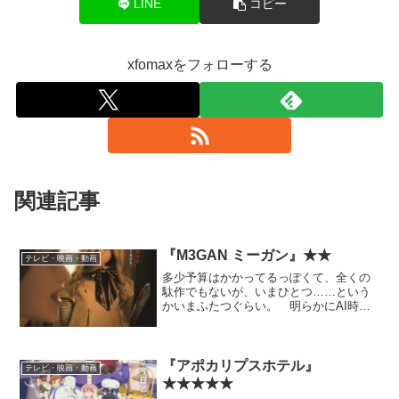
LINE
コピー
xfomaxをフォローする
関連記事
『M3GAN ミーガン』★★
テレビ・映画・動画
多少予算はかかってるっぽくて、全くの
駄作でもないが、いまひとつ……という
かいまふたつぐらい。 明らかにAI時代
の今風『チャイルド・プレイ』リメイク
を意識した企画であろうにもかかわら
ず、（人形が襲ってくるということ自体
以外の）良いところの真似...
『アポカリプスホテル』
テレビ・映画・動画
★★★★★