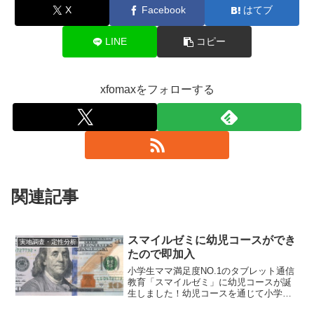
X
Facebook
はてブ
LINE
コピー
xfomaxをフォローする
関連記事
スマイルゼミに幼児コースができ
実地調査・定性分析
たので即加入
小学生ママ満足度NO.1のタブレット通信
教育「スマイルゼミ」に幼児コースが誕
生しました！幼児コースを通じて小学校
入学までに]経験をたくさん積み､次につ