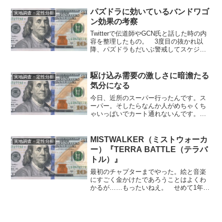
ながる自信を育む。そんなお手伝いが出
来ればと思います。#スマイルゼミ #幼児
パズドラに効いているバンドワゴ
実地調査・定性分析
コース スマイ...
ン効果の考察
Twitterで伝道師やGCN氏と話した時の内
容を整理したもの。 3度目の抜かれ以
降、パズドラもだいぶ警戒してスケジュ
ール合わせたり、おそらく予定になかっ
た嵐CMなどでテコ入れして来ている。
しかし、ベースの新規DL数が違うので水
駆け込み需要の激しさに暗澹たる
実地調査・定性分析
面下では差...
気分になる
今日、近所のスーパー行ったんです。ス
ーパー。そしたらなんか人がめちゃくち
ゃいっぱいでカート通れないんです。も
うね、アホかと。馬鹿かと。お前らな、
消費税増税前如きで普段買わないものま
で買ってんじゃねーよ、ボケが。3%だ
MISTWALKER（ミストウォーカ
実地調査・定性分析
よ、3%。 とか思わず吉...
ー）『TERRA BATTLE（テラバ
トル）』
最初のチャプターまでやった。絵と音楽
にすごく金かけたであろうことはよくわ
かるが……もったいねえ。 せめて1年
前、モンスト、DQMSL、白猫、FFRKら
より先に出てれば少しは見せ場もあった
ろうになあ、という感想。