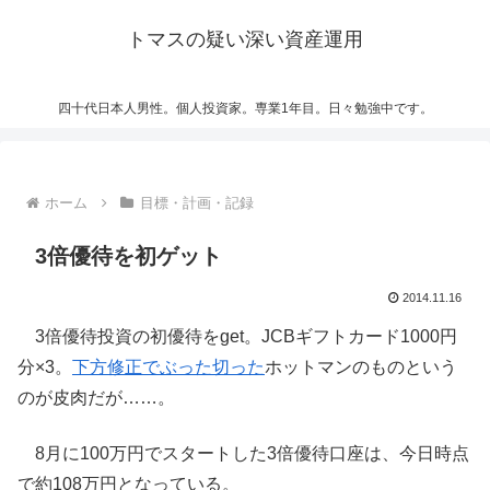
トマスの疑い深い資産運用
四十代日本人男性。個人投資家。専業1年目。日々勉強中です。
ホーム
目標・計画・記録
3倍優待を初ゲット
2014.11.16
3倍優待投資の初優待をget。JCBギフトカード1000円
分×3。
下方修正でぶった切った
ホットマンのものという
のが皮肉だが……。
8月に100万円でスタートした3倍優待口座は、今日時点
で約108万円となっている。