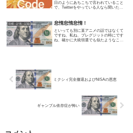
日のようにあちこちで言われていること
で、Twitterをやっている人なら聞いたこ
とがあるだろうが、とにかくAIの進歩が
早すぎて、自分の職業であるプログラマ
ーはもはや完全に置き換えられることが
怠惰怠惰怠惰！
目標・計画・記録
確実になった。...
といっても別に某アニメの話ではなくて
ですね、私ね、ブレグジットの時にです
ね、確かに大統領選でも似たようなこと
になる可能性はあるからプット買う練習
ぐらいはしておこう と確かに決心した
覚えがあるのですよ。それなのにです
ね。子猫ゲートの時ぐらいに...
ミクシィ完全撤退およびNISAの恩恵
ギャンブル依存症が怖い