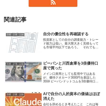
関連記事
自分の優位性を再確認する
目標・計画・記録
投資家としての自分の調査能力・トレー
ド能力は低い。最大限大きく見積もって
も市場平均以下であろう。 それでも相
場で勝つつもりであるなら、それ以外の
何かで市場平均に優位性があるのでなけ
ればならないはずだ。それは何か？ 確
実にあるのは、兼業個人で...
ピーバンと川西倉庫を3倍優待口
目標・計画・記録
座で買った
メイン口座用としても監視中ではある
が、優待クオカード3000円を新設した
3559 ピーバンドットコムを3倍優待口座
で購入。買値1139円。 また、この時
1544円で売った9322 川西倉庫を1056円
で買い戻し。不思議の上げが全戻しして
AIで自分の人的資本の価値はほぼ
目標・計画・記録
たの...
消えた
会社を辞めるとき考えたこと これは毎