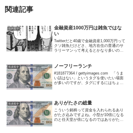
関連記事
金融資産1000万円は雑魚ではな
投資哲学
い
Twitterだと40歳で金融資産1,000万円って
クソ雑魚だけどさ、地方在住の普通のサ
ラリーマンって考えるとかなり多いのか
な？？職場の同僚とかいくら持ってるん
だろう・・・— 大佐@養育費おじさん
(@colonel_pyon) Decem...
ノーフリーランチ
投資哲学
#181877364 / gettyimages.com 「うま
い話はない」というタグを使いたい場面
が多いのですが、タグにするにはちょっ
と長すぎます。よく使うタグの場合、全
角なら4文字ぐらいに抑えたいところで
す。 TGHのような英語の略語ま...
ありがたさの総量
投資哲学
こういう銘柄って資金を入れられるあり
がたさ込みですよね。小型が10倍になる
のと任天堂が倍になるのではありがたさ
の総量が全然違って、だからこそ発生す
る相場もあったり。 ハクレイさん