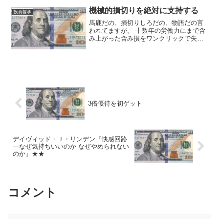
(@hakureifarm) 2018年12月30日 「あ
り...
機械的損切りを絶対に支持する
投資哲学
馬鹿だの、損切りしろだの、物語だの言
われてますが。 十数年の労働力にまで含
み上がった含み損をワンクリックで失う
のは、つらくてとてもできないんです
よ。 この気持ちは、実際に雪だるまにな
らないと分からないかもしれない。— フ
ージャー (@fu_...
3倍優待を初ゲット
デイヴィッド・Ｊ・リンデン『快感回路
—なぜ気持ちいいのか なぜやめられない
のか』★★
コメント