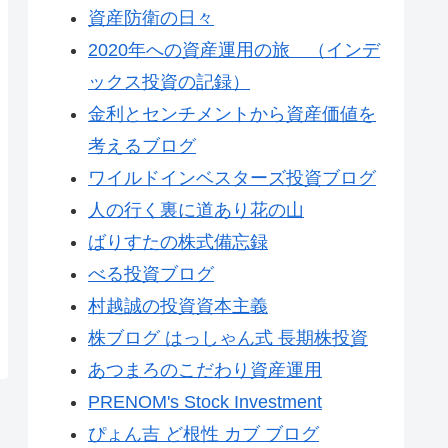
資産防衛の日々
2020年への資産運用の旅 （インデ
ックス投資の記録）
金利とセンチメントから資産価値を
考えるブログ
ワイルドインベスターズ投資ブログ
人の行く裏に道あり花の山
ばりすたの株式備忘録
べる投資ブログ
村越誠の投資資本主義
株ブログ はっしゃん式 長期株投資
あつまろのこだわり資産運用
PRENOM's Stock Investment
ぴょん吉 ど根性 カブ ブログ