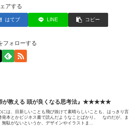
ェアする
はてブ
LINE
コピー
axをフォローする
師が教える 頭が良くなる思考法』★★★★★
のには、目新しいことも飛び抜けて素晴らしいことも、はっきり言
啓発本とかビジネス書で読んだようなことばかり。 なのだが、ま
無駄がないというか、デザインやイラストま...