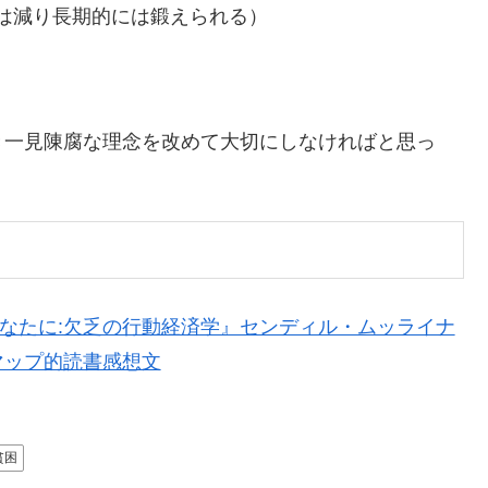
は減り長期的には鍛えられる）
一見陳腐な理念を改めて大切にしなければと思っ
あなたに:欠乏の行動経済学』センディル・ムッライナ
マップ的読書感想文
貧困