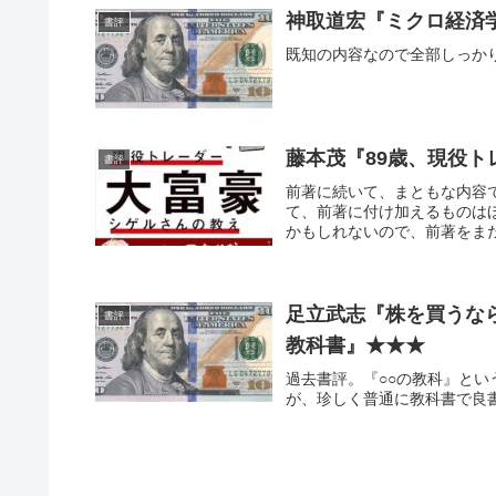
神取道宏『ミクロ経済
書評
既知の内容なので全部しっか
藤本茂『89歳、現役ト
書評
前著に続いて、まともな内容
て、前著に付け加えるものは
かもしれないので、前著をまだ
足立武志『株を買うな
書評
教科書』★★★
過去書評。『○○の教科』と
が、珍しく普通に教科書で良