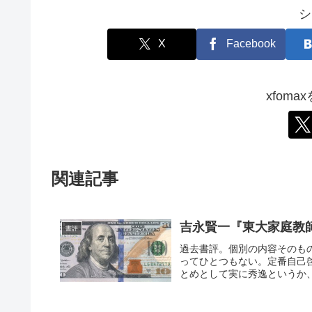
シ
X
Facebook
xfom
関連記事
吉永賢一『東大家庭教
書評
過去書評。個別の内容そのも
ってひとつもない。定番自己
とめとして実に秀逸というか、