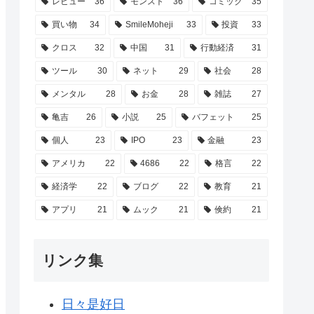
レビュー
36
モンスト
36
コミック
35
買い物
34
SmileMoheji
33
投資
33
クロス
32
中国
31
行動経済
31
ツール
30
ネット
29
社会
28
メンタル
28
お金
28
雑誌
27
亀吉
26
小説
25
バフェット
25
個人
23
IPO
23
金融
23
アメリカ
22
4686
22
格言
22
経済学
22
ブログ
22
教育
21
アプリ
21
ムック
21
倹約
21
リンク集
日々是好日