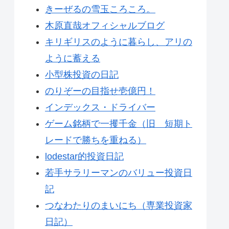
きーぜるの雪玉ころころ。
木原直哉オフィシャルブログ
キリギリスのように暮らし、アリの
ように蓄える
小型株投資の日記
のりぞーの目指せ壱億円！
インデックス・ドライバー
ゲーム銘柄で一攫千金（旧 短期ト
レードで勝ちを重ねる）
lodestar的投資日記
若手サラリーマンのバリュー投資日
記
つなわたりのまいにち（専業投資家
日記）