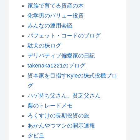
家族で育てる資産の木
化学男のバリュー投資
みんなの運用会議
バフェット・コードのブログ
駄犬の株ログ
デリバティブ偏愛家の日記
takenaka1221のブログ
資本家を目指すKyleの株式投機ブロ
グ
ハゲ持ち父さん、貧乏父さん
栗のトレードメモ
ろくすけの長期投資の旅
あかんやつマンの開示速報
夕ピ丘