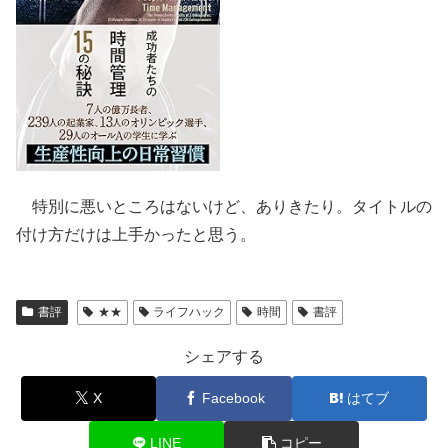
特別に悪いところはないけど、ありきたり。タイトルの
付け方だけは上手かったと思う。
書評
★★
ライフハック
時間
書評
シェアする
X
Facebook
はてブ
LINE
コピー