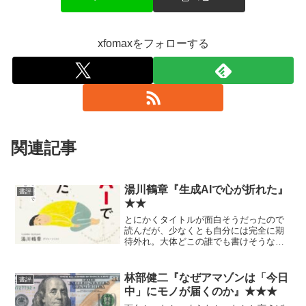
xfomaxをフォローする
関連記事
湯川鶴章『生成AIで心が折れた』
書評
★★
とにかくタイトルが面白そうだったので
読んだが、少なくとも自分には完全に期
待外れ。大体どこの誰でも書けそうな一
般的な内容。
林部健二『なぜアマゾンは「今日
書評
中」にモノが届くのか』★★★