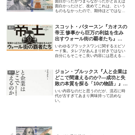
面白かったかつまらなかったかと言えば
面白かったけど、改めてこれは、という
ものもなかったので、期待ほどではなか
った。
スコット・パタースン『カオスの
書評
帝王 惨事から巨万の利益を生み
出すウォール街の覇者たち』
★★★
いわゆるブラックスワンに関するエピソ
ード集。タレブがあんまり好きではない
自分にもそこそこ良い内容には思える。
全て機関投資家あるいはファンドマネー
ジャーの話なので、必ずしも個人投資家
向きではないかもしれない。
ジョン・ブルックス『人と企業は
書評
どこで間違えるのか?—成功と失
敗の本質を探る「10の物語」』
★★
いい内容なのだと思うのだが、流石に時
代が古すぎてあまり興味持って読めな
い。