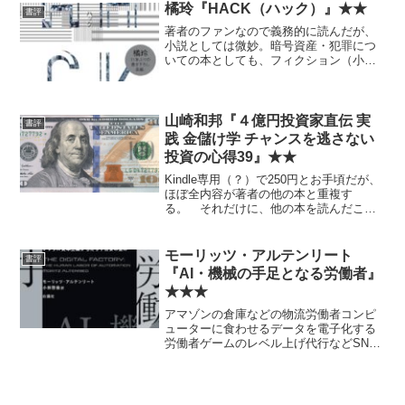
寄らなかった、という話はないが、どち
橘玲『HACK（ハック）』★★
書評
らの方面にも一定水準を保...
著者のファンなので義務的に読んだが、
小説としては微妙。暗号資産・犯罪につ
いての本としても、フィクション（小
説）とどっちつかず感があって、やはり
微妙。
山崎和邦『４億円投資家直伝 実
書評
践 金儲け学 チャンスを逃さない
投資の心得39』★★
Kindle専用（？）で250円とお手頃だが、
ほぼ全内容が著者の他の本と重複す
る。 それだけに、他の本を読んだこと
がなければ、まずこれからお試し的に読
むのはありかと。
モーリッツ・アルテンリート
書評
『AI・機械の手足となる労働者』
★★★
アマゾンの倉庫などの物流労働者コンピ
ューターに食わせるデータを電子化する
労働者ゲームのレベル上げ代行などSNS
の管理や操作などのための作業員 等々
に関する、タイトル通りの内容。結構面
白い。