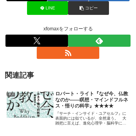
LINE
コピー
xfomaxをフォローする
関連記事
ロバート・ライト『なぜ今、仏教
書評
なのか――瞑想・マインドフルネ
ス・悟りの科学』★★★★
『サーチ・インサイド・ユアセルフ』に
表面的には似ているが、全然違う。 大
雑把に言えば、進化心理学・脳科学に基
づく初期仏教の解釈。どちらも多少はす
でに知っている自分からすると、思いも