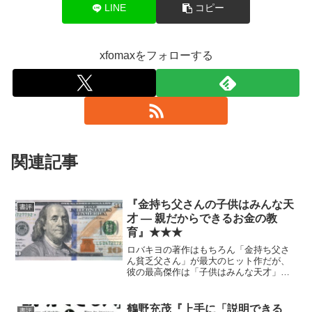
LINE
コピー
xfomaxをフォローする
関連記事
『金持ち父さんの子供はみんな天
書評
才 ― 親だからできるお金の教
育』★★★
ロバキヨの著作はもちろん「金持ち父さ
ん貧乏父さん」が最大のヒット作だが、
彼の最高傑作は「子供はみんな天才」だ
と思っている。あの夫婦に子供がいない
のが残念でならない。身体的に子供が持
てないのであれば養子を取って子を教育
鶴野充茂『上手に「説明できる
書評