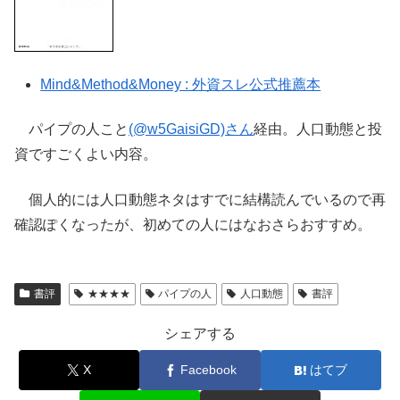
Mind&Method&Money : 外資スレ公式推薦本
パイプの人こと
(@w5GaisiGD)さん
経由。人口動態と投
資ですごくよい内容。
個人的には人口動態ネタはすでに結構読んでいるので再
確認ぽくなったが、初めての人にはなおさらおすすめ。
書評
★★★★
パイプの人
人口動態
書評
シェアする
X
Facebook
はてブ