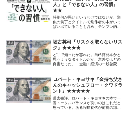
して欲しかった。— 瀬尾...
人」と「できない人」の習慣』
★★
特別何が悪いというわけではないが、類
似の装丁とタイトルで別作者の本がいっ
ぱい出ていることも含め、テンプレ的と
いうか粗製濫造というか、そういう印象
は拭えない。
堀古英司『リスクを取らないリス
書評
ク』★★★★
どこで知ったか忘れた。自己啓発本かと
思うようなタイトルだが、意外なほどの
良書だった。 金融・経済の一般啓蒙書
としても、個人へのアドバイスとして
も、どちらの観点からもオススメ。
ロバート・キヨサキ『金持ち父さ
書評
んのキャッシュフロー・クワドラ
ント』★★★★★
過去書評。ロバート・キヨサキの本で一
番トータルバランスが良いのはこれだと
思っている。ある程度初代が前提の部分
はあるにせよ。 初めて読んだときから
思っているのだが、BとIの位置は逆の方
がよかったのではないか。それなら、横
軸：ビジネスの従業員は...