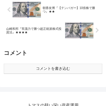
朝香友博『【テンバガー】10倍株で勝
つ』★★
山崎和邦『常識力で勝つ超正統派株式投
資法』★★★★
コメント
コメントを書き込む
トマスの疑い深い資産運用