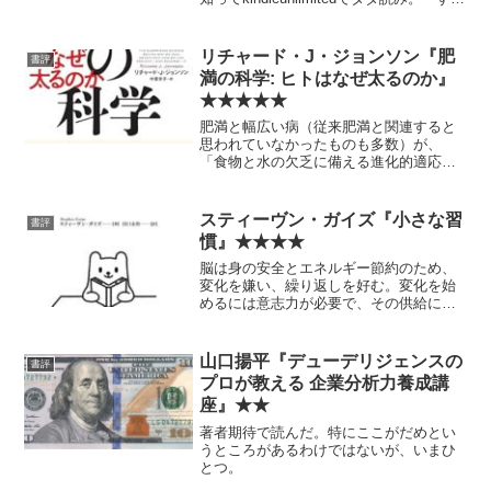
くよい本だと思う。特に最初の3章が「投
資のための科学（的方法論）入門」とし
て完璧に近い。 そ...
リチャード・J・ジョンソン『肥
書評
満の科学: ヒトはなぜ太るのか』
★★★★★
肥満と幅広い病（従来肥満と関連すると
思われていなかったものも多数）が、
「食物と水の欠乏に備える進化的適応」
≒サバイバル・スイッチという観点から
統一的に説明できるという話。 よって
「何か健康に良いか？」ということにつ
スティーヴン・ガイズ『小さな習
書評
いては、ほぼ既知で、そこに...
慣』★★★★
脳は身の安全とエネルギー節約のため、
変化を嫌い、繰り返しを好む。変化を始
めるには意志力が必要で、その供給には
限りがある。そのため最初の変化は、失
敗しようがないほど・馬鹿馬鹿しいほど
小さくすべきである。 ……という内容
山口揚平『デューデリジェンスの
書評
自体は、既存の習慣本とそ...
プロが教える 企業分析力養成講
座』★★
著者期待で読んだ。特にここがだめとい
うところがあるわけではないが、いまひ
とつ。