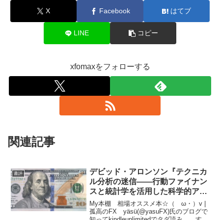
X
Facebook
はてブ
LINE
コピー
xfomaxをフォローする
関連記事
デビッド・アロンソン『テクニカ
書評
ル分析の迷信――行動ファイナン
スと統計学を活用した科学的アプ
ローチ』★★★★★
My本棚 相場オススメ本☆（ゝω・）v |
孤高のFX yäsü(@yasuFX)氏のブログで
知ってkindleunlimitedでタダ読み。 すご