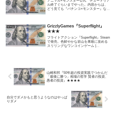
アニマル×モンスター公式 チュートリア
ル終了ぐらいまでやった。内容からは、
どう見ても『パチンコ×モンスター』なん
だけど、略称パチモンになるからだめだ
ったのか？ ……と思っていたら初期に
は本当にパチンコモンスターというタイ
トルだったらしい。何...
GrizzlyGames『Superflight』
ゲーム
★★★
フライトアクション『Superflight』Steam
で発売。色鮮やかな岩山を果敢に攻める
スリリングなワンコインゲーム |
AUTOMATON 気の迷いでポチった。ま
だ5分もやってないけど310円分の価値は
ありそう。カジュアルゲームかくある...
山崎和邦『50年超の投資実践でつかんだ
「最後に勝つ」相場の哲学 賢者の投資、
愚者の投資』★★★★
自分でダメかもと思うようなのはやっぱ
りダメ