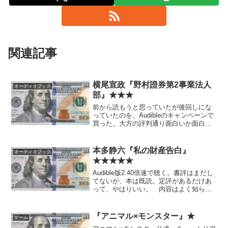
関連記事
横尾宣政『野村證券第2事業法人
オーディオブック
部』★★★
前から読もうと思っていたが後回しにな
っていたのを、Audibleのキャンペーンで
買った。大方の評判通り面白いか面白く
ないかと言えば面白い。 すでに言われ
ているように、前半の野村證券のブラッ
ク営業武勇伝でキレキレだった著者が、
本多静六『私の財産告白』
オーディオブック
後半のオリンパス...
★★★★★
Audible版2.40倍速で聴く。書評はまだし
てないが、本は既読。定評があるだけあ
って、やはりいい。 内容はよく知られ
ているので特に書かないが、今回改めて
思ったことがひとつ。 「1/4天引き貯
金」をはじめとして、勤倹貯蓄の側面が
『アニマル×モンスター』★
ゲーム
強調される...