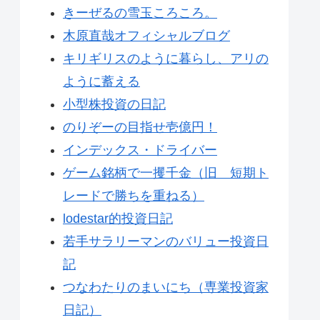
きーぜるの雪玉ころころ。
木原直哉オフィシャルブログ
キリギリスのように暮らし、アリの
ように蓄える
小型株投資の日記
のりぞーの目指せ壱億円！
インデックス・ドライバー
ゲーム銘柄で一攫千金（旧 短期ト
レードで勝ちを重ねる）
lodestar的投資日記
若手サラリーマンのバリュー投資日
記
つなわたりのまいにち（専業投資家
日記）