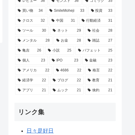
レビュー
36
モンスト
36
コミック
35
買い物
34
SmileMoheji
33
投資
33
クロス
32
中国
31
行動経済
31
ツール
30
ネット
29
社会
28
メンタル
28
お金
28
雑誌
27
亀吉
26
小説
25
バフェット
25
個人
23
IPO
23
金融
23
アメリカ
22
4686
22
格言
22
経済学
22
ブログ
22
教育
21
アプリ
21
ムック
21
倹約
21
リンク集
日々是好日