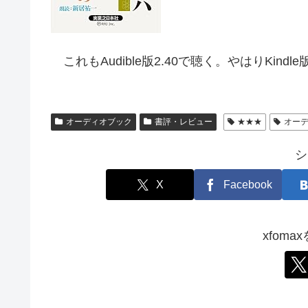
これもAudible版2.40で聴く。やはりKi
オーディオブック
書評・レビュー
★★★
オー
シ
X
Facebook
xfom