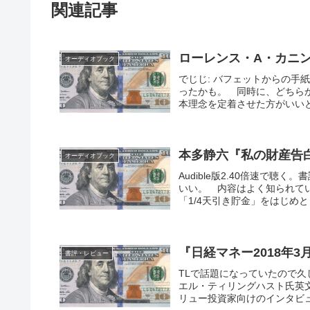
関連記事
ローレンス・A・カニ
オーディオブック
でじじ: バフェットからの
ったかも。 同時に、どちら
本理念を定着させた方がいいと
本多静六『私の財産告
オーディオブック
Audible版2.40倍速で
いい。 内容はよく知られて
「1/4天引き貯金」をはじめと
『日経マネー2018年3
書評・レビュー
TLで話題になっていたので
エル・ティリングハスト氏英
リュー投資家向けのインタビュ