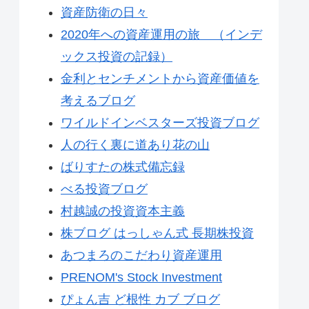
資産防衛の日々
2020年への資産運用の旅 （インデ
ックス投資の記録）
金利とセンチメントから資産価値を
考えるブログ
ワイルドインベスターズ投資ブログ
人の行く裏に道あり花の山
ばりすたの株式備忘録
べる投資ブログ
村越誠の投資資本主義
株ブログ はっしゃん式 長期株投資
あつまろのこだわり資産運用
PRENOM's Stock Investment
ぴょん吉 ど根性 カブ ブログ