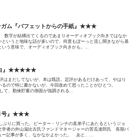
ンガム『バフェットからの手紙』★★★
手紙 数字が結構出てくるのであまりオーディオブック向きではなか
かというと地味な話が多いので、何度もぼーっと流し聞きながら基
いう意味で、オーディオブック向きかも。...
白』★★★★★
聴く。書評はまだしてないが、本は既読。定評があるだけあって、やはり
いるので特に書かないが、今回改めて思ったことがひとつ。
して、勤倹貯蓄の側面が強調される...
月号』★★★
久しぶりに買った。ピーター・リンチの直弟子にあたるというジョ
文学者の外山滋比古氏ファンドマネージャーの苦瓜達郎氏 長期バ
ー記事が多く、なかなかよかった。 あと、...