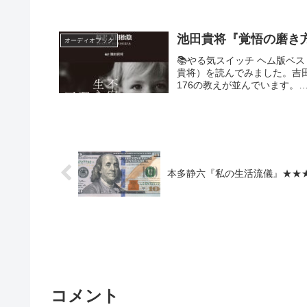
池田貴将『覚悟の磨き方
オーディオブック
📚やる気スイッチ ヘム版ベス
貴将）を読んでみました。吉
176の教えが並んでいます。… pic.t
本多静六『私の生活流儀』★★
コメント