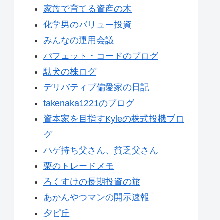
家族で育てる資産の木
化学男のバリュー投資
みんなの運用会議
バフェット・コードのブログ
駄犬の株ログ
デリバティブ偏愛家の日記
takenaka1221のブログ
資本家を目指すKyleの株式投機ブロ
グ
ハゲ持ち父さん、貧乏父さん
栗のトレードメモ
ろくすけの長期投資の旅
あかんやつマンの開示速報
夕ピ丘