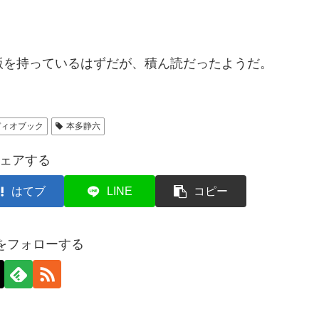
ndle版を持っているはずだが、積ん読だったようだ。
ディオブック
本多静六
ェアする
はてブ
LINE
コピー
axをフォローする