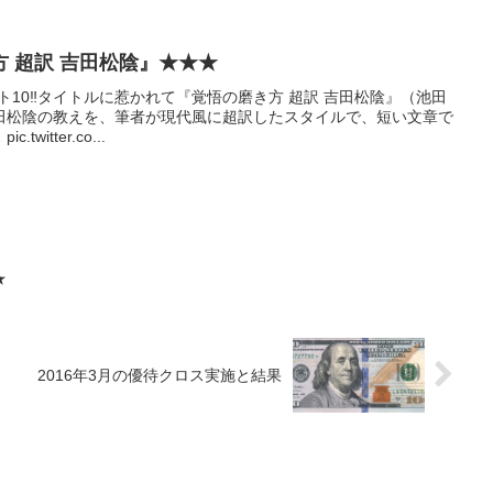
 超訳 吉田松陰』★★★
ト10‼️タイトルに惹かれて『覚悟の磨き方 超訳 吉田松陰』（池田
田松陰の教えを、筆者が現代風に超訳したスタイルで、短い文章で
witter.co...
★
2016年3月の優待クロス実施と結果