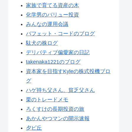
家族で育てる資産の木
化学男のバリュー投資
みんなの運用会議
バフェット・コードのブログ
駄犬の株ログ
デリバティブ偏愛家の日記
takenaka1221のブログ
資本家を目指すKyleの株式投機ブロ
グ
ハゲ持ち父さん、貧乏父さん
栗のトレードメモ
ろくすけの長期投資の旅
あかんやつマンの開示速報
夕ピ丘