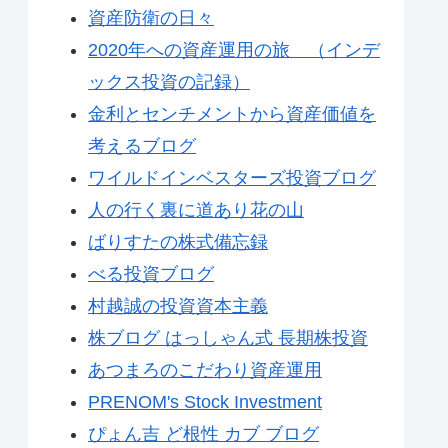
資産防衛の日々
2020年への資産運用の旅 （インデ
ックス投資の記録）
金利とセンチメントから資産価値を
考えるブログ
ワイルドインベスターズ投資ブログ
人の行く裏に道あり花の山
ばりすたの株式備忘録
べる投資ブログ
村越誠の投資資本主義
株ブログ はっしゃん式 長期株投資
あつまろのこだわり資産運用
PRENOM's Stock Investment
ぴょん吉 ど根性 カブ ブログ