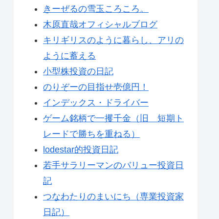
きーぜるの雪玉ころころ。
木原直哉オフィシャルブログ
キリギリスのように暮らし、アリの
ように蓄える
小型株投資の日記
のりぞーの目指せ壱億円！
インデックス・ドライバー
ゲーム銘柄で一攫千金（旧 短期ト
レードで勝ちを重ねる）
lodestar的投資日記
若手サラリーマンのバリュー投資日
記
つなわたりのまいにち（専業投資家
日記）