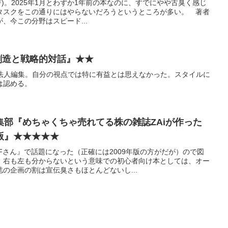
久 (著)。2025年1月とわずか1年前の本なのに、すでにやや古臭く感じ
タスクをこの通りにはやらないだろうというところが多い。 著者
、今この分野はスピード...
の創造と戦略的対話』★★
監査法人編集。自分の視点では特に有益とは思えなかった。スタイルに
は認める。
集部『めちゃくちゃ売れてる株の雑誌ZAiが作った
版』★★★★★
Fさん』で話題になった（正確には2009年版の方がだが）ので図
、右も左も分からないという意味での初心者向け本としては、オー
の企画の割は宣伝臭さもほとんどないし...