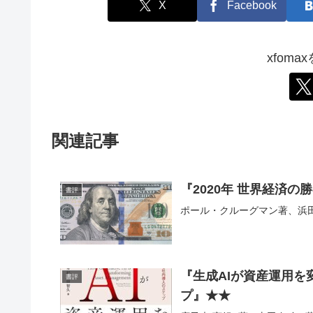
X
Facebook
xfom
関連記事
『2020年 世界経済の
書評
ポール・クルーグマン著、浜
『生成AIが資産運用を
書評
プ』★★