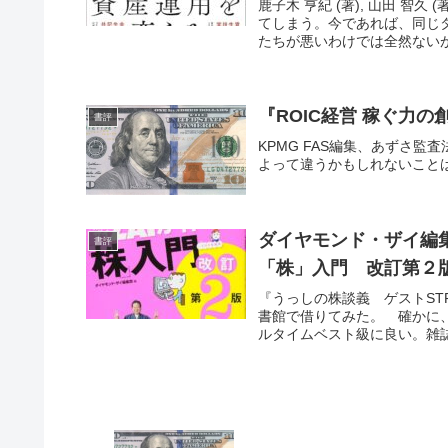
鹿子木 亨紀 (著), 山田 智
てしまう。今であれば、同じ
たちが悪いわけでは全然ないが
『ROIC経営 稼ぐ力
書評
KPMG FAS編集、あずさ
よって違うかもしれないこと
ダイヤモンド・ザイ編
書評
「株」入門 改訂第２
『うっしの株談義 ゲストST
書館で借りてみた。 確かに
ルタイムベスト級に良い。雑誌