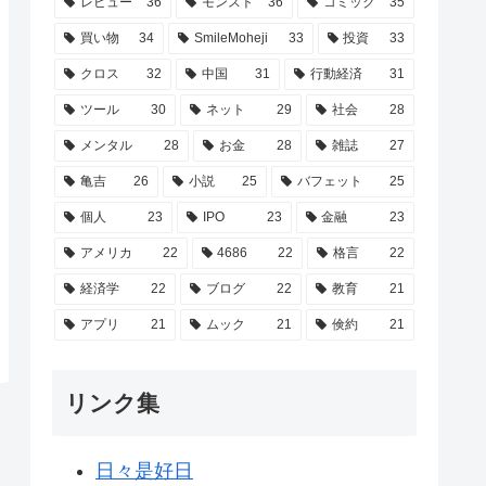
レビュー
36
モンスト
36
コミック
35
買い物
34
SmileMoheji
33
投資
33
クロス
32
中国
31
行動経済
31
ツール
30
ネット
29
社会
28
メンタル
28
お金
28
雑誌
27
亀吉
26
小説
25
バフェット
25
個人
23
IPO
23
金融
23
アメリカ
22
4686
22
格言
22
経済学
22
ブログ
22
教育
21
アプリ
21
ムック
21
倹約
21
リンク集
日々是好日