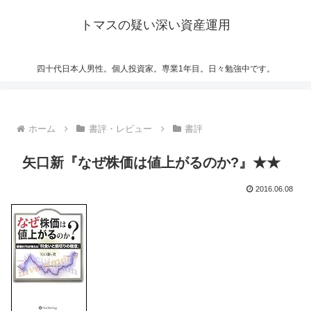
トマスの疑い深い資産運用
四十代日本人男性。個人投資家。専業1年目。日々勉強中です。
ホーム
書評・レビュー
書評
矢口新『なぜ株価は値上がるのか?』★★
2016.06.08