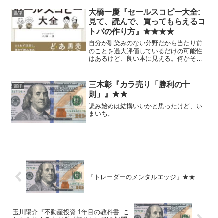
というか、適当にネットサーフィンして
は行き当たりばったりにそれっぽいもの
大橋一慶『セールスコピー大全:
書評
をコピペしてきたみたいな...
見て、読んで、買ってもらえるコ
トバの作り方』★★★★
自分が馴染みのない分野だから当たり前
のことを過大評価しているだけの可能性
はあるけど、良い本に見える。何かそれ
に類する事を実際にやる機会があったら
もう一度ちゃんと読んで参考にしたいと
思う。
三木彰『カラ売り「勝利の十
書評
則」』★★
読み始めは結構いいかと思ったけど、い
まいち。
『トレーダーのメンタルエッジ』★★
玉川陽介『不動産投資 1年目の教科書: こ