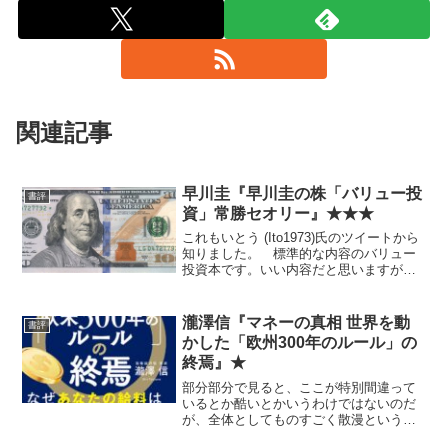
関連記事
早川圭『早川圭の株「バリュー投
書評
資」常勝セオリー』★★★
これもいとう (Ito1973)氏のツイートから
知りました。 標準的な内容のバリュー
投資本です。いい内容だと思いますが、
現時点の私から見て特に感想はないで
す。
瀧澤信『マネーの真相 世界を動
書評
かした「欧州300年のルール」の
終焉』★
部分部分で見ると、ここが特別間違って
いるとか酷いとかいうわけではないのだ
が、全体としてものすごく散漫というか
チグハグというか浅いというか粗製乱造